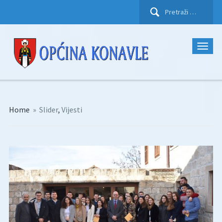
Pretraži:
Home
»
Slider
,
Vijesti