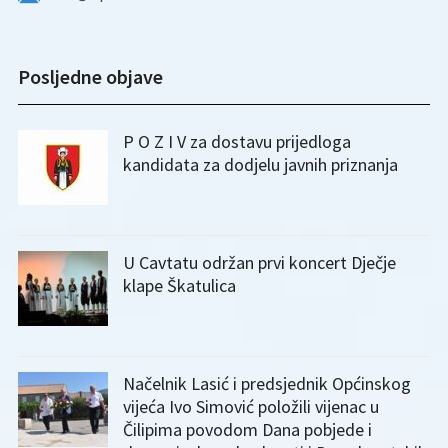
Posljedne objave
P O Z I V za dostavu prijedloga
kandidata za dodjelu javnih priznanja
U Cavtatu održan prvi koncert Dječje
klape Škatulica
Načelnik Lasić i predsjednik Općinskog
vijeća Ivo Simović položili vijenac u
Čilipima povodom Dana pobjede i