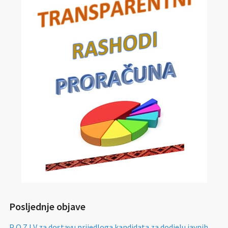
Posljednje objave
P O Z I V za dostavu prijedloga kandidata za dodjelu javnih