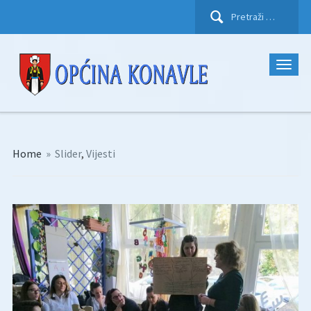
Pretraži:
Home
»
Slider
,
Vijesti