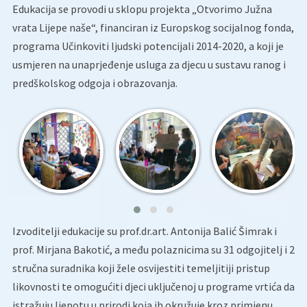
Edukacija se provodi u sklopu projekta „Otvorimo Južna
vrata Lijepe naše“, financiran iz Europskog socijalnog fonda,
programa Učinkoviti ljudski potencijali 2014-2020, a koji je
usmjeren na unaprjeđenje usluga za djecu u sustavu ranog i
predškolskog odgoja i obrazovanja.
Izvoditelji edukacije su prof.dr.art. Antonija Balić Šimrak i
prof. Mirjana Bakotić, a među polaznicima su 31 odgojitelj i 2
stručna suradnika koji žele osvijestiti temeljitiji pristup
likovnosti te omogućiti djeci uključenoj u programe vrtića da
istražuju ljepotu u prirodi koja ih okružuje kroz primjenu