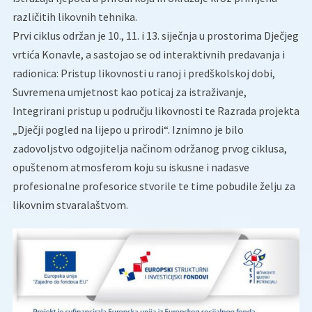
različitih likovnih tehnika.
Prvi ciklus održan je 10., 11. i 13. siječnja u prostorima Dječjeg
vrtića Konavle, a sastojao se od interaktivnih predavanja i
radionica: Pristup likovnosti u ranoj i predškolskoj dobi,
Suvremena umjetnost kao poticaj za istraživanje,
Integrirani pristup u području likovnosti te Razrada projekta
„Dječji pogled na lijepo u prirodi“. Iznimno je bilo
zadovoljstvo odgojitelja načinom održanog prvog ciklusa,
opuštenom atmosferom koju su iskusne i nadasve
profesionalne profesorice stvorile te time pobudile želju za
likovnim stvaralaštvom.