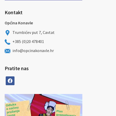
Kontakt
Općina Konavle
Trumbićev put 7, Cavtat
+385 (0)20 478401
info@opcinakonavle.hr
Pratite nas
facebook