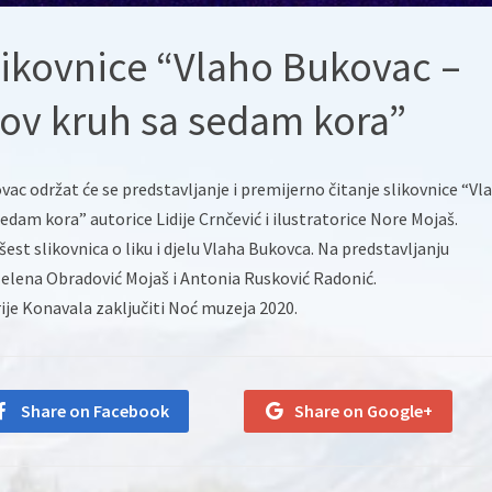
likovnice “Vlaho Bukovac –
hov kruh sa sedam kora”
kovac održat će se predstavljanje i premijerno čitanje slikovnice “Vl
edam kora” autorice Lidije Crnčević i ilustratorice Nore Mojaš.
šest slikovnica o liku i djelu Vlaha Bukovca. Na predstavljanju
i Jelena Obradović Mojaš i Antonia Rusković Radonić.
ije Konavala zaključiti Noć muzeja 2020.
Share on Facebook
Share on Google+