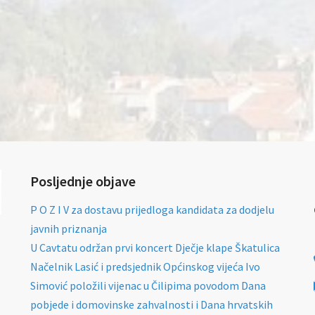
Posljednje objave
P O Z I V za dostavu prijedloga kandidata za dodjelu
javnih priznanja
U Cavtatu održan prvi koncert Dječje klape Škatulica
Načelnik Lasić i predsjednik Općinskog vijeća Ivo
Simović položili vijenac u Čilipima povodom Dana
pobjede i domovinske zahvalnosti i Dana hrvatskih