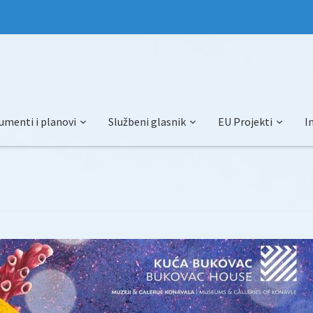
umenti i planovi
Službeni glasnik
EU Projekti
I