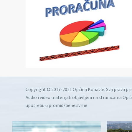
Copyright © 2017-2021 Općina Konavle. Sva prava pr
Audio i video materijali objavljeni na stranicama Opć
upotrebu u promidžbene svrhe