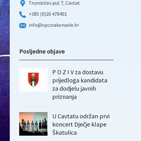
Trumbićev put 7, Cavtat
+385 (0)20 478401
info@opcinakonavle.hr
Posljedne objave
P O Z I V za dostavu
prijedloga kandidata
za dodjelu javnih
priznanja
U Cavtatu održan prvi
koncert Dječje klape
Škatulica