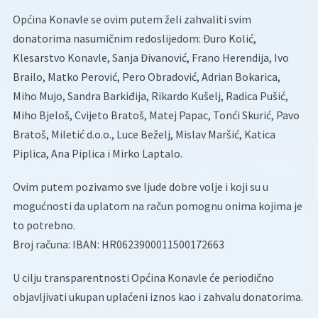
Općina Konavle se ovim putem želi zahvaliti svim
donatorima nasumičnim redoslijedom: Đuro Kolić,
Klesarstvo Konavle, Sanja Đivanović, Frano Herendija, Ivo
Brailo, Matko Perović, Pero Obradović, Adrian Bokarica,
Miho Mujo, Sandra Barkiđija, Rikardo Kušelj, Radica Pušić,
Miho Bjeloš, Cvijeto Bratoš, Matej Papac, Tonći Skurić, Pavo
Bratoš, Miletić d.o.o., Luce Beželj, Mislav Maršić, Katica
Piplica, Ana Piplica i Mirko Laptalo.
Ovim putem pozivamo sve ljude dobre volje i koji su u
mogućnosti da uplatom na račun pomognu onima kojima je
to potrebno.
Broj računa: IBAN: HR0623900011500172663
U cilju transparentnosti Općina Konavle će periodično
objavljivati ukupan uplaćeni iznos kao i zahvalu donatorima.