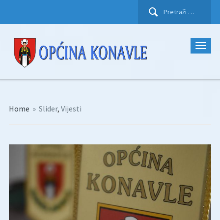
Pretraži:
Home
»
Slider
,
Vijesti