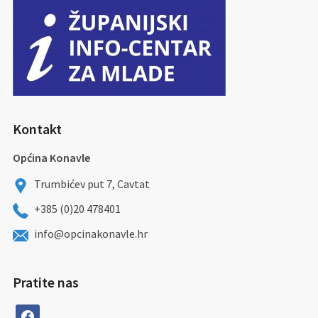
Kontakt
Općina Konavle
Trumbićev put 7, Cavtat
+385 (0)20 478401
info@opcinakonavle.hr
Pratite nas
facebook