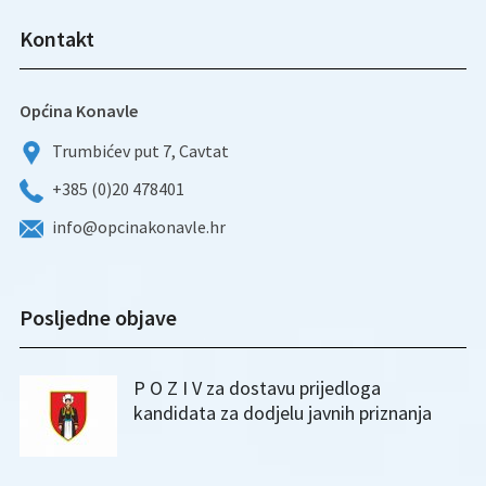
Kontakt
Općina Konavle
Trumbićev put 7, Cavtat
+385 (0)20 478401
info@opcinakonavle.hr
Posljedne objave
P O Z I V za dostavu prijedloga
kandidata za dodjelu javnih priznanja