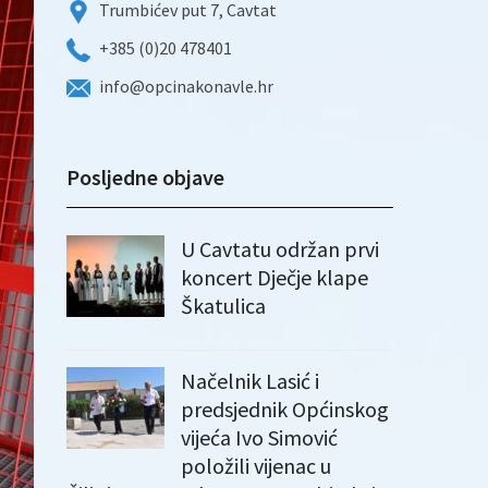
Trumbićev put 7, Cavtat
+385 (0)20 478401
info@opcinakonavle.hr
Posljedne objave
U Cavtatu održan prvi
koncert Dječje klape
Škatulica
Načelnik Lasić i
predsjednik Općinskog
vijeća Ivo Simović
položili vijenac u