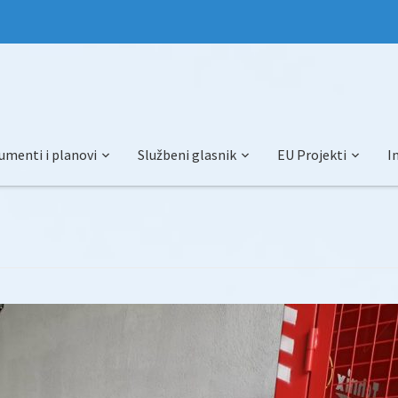
umenti i planovi
Službeni glasnik
EU Projekti
I