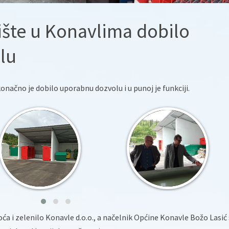
ište u Konavlima dobilo
lu
onačno je dobilo uporabnu dozvolu i u punoj je funkciji.
ća i zelenilo Konavle d.o.o., a načelnik Općine Konavle Božo Lasić 