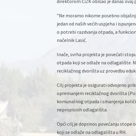
direktorom ČiZK obišao je danas ovaj p
”Ne moramo nikome posebno objašnjavat
jedan od naših većih uspjeha i ispunj
o potrebi razdvanja otpada, a funkcion
načelnik Lasić.
Inače, svrha projekta je povećati sto
otpada koji se odlaže na odlagalište. 
reciklažnog dvorišta uz provedbu eduka
Cilj projekta je osigurati odvojeno p
opremanjem reciklažnog dvorišta (Pop
komunalnog otpada i smanjenja količin
nepropisnih odlagališta.
Opći cilj je doprinos povećanju stope
koji se odlaže na odlagališta u RH.