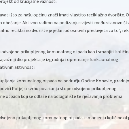
rojekt od krucijalne važnosti.
i što za našu općinu znači imati vlastito reciklažno dvorište. O
eno obećanje. Aktivno radimo na podizanju svijesti među stanovniš
alno reciklažno dvorište je jedan od osnovih preduvjeta za to”, rek
pu odvojeno prikupljenog komunalnog otpada kao i smanjiti količin
Najvažniji dio projekta je izgradnja i opremanje funkcionalnog
tivnih aktivnosti.
rikupljanje komunalnog otpada na području Općine Konavle, gradnj
ovići Polje) u svrhu povećanja stope odvojeno prikupljenog
e otpada koji se odlaže na odlagalište te rješavanja problema
 odvojeno prikupljenog komunalnog otpada i smanjenju količine o