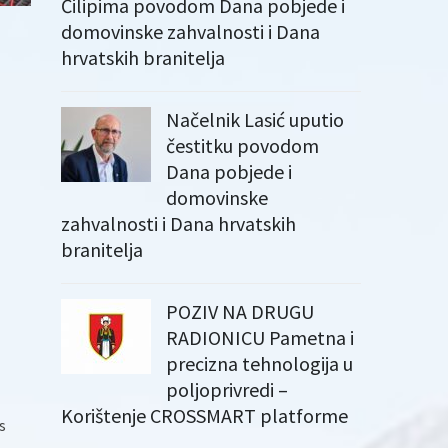
Čilipima povodom Dana pobjede i
domovinske zahvalnosti i Dana
hrvatskih branitelja
Načelnik Lasić uputio
čestitku povodom
Dana pobjede i
domovinske
zahvalnosti i Dana hrvatskih
branitelja
POZIV NA DRUGU
RADIONICU Pametna i
precizna tehnologija u
poljoprivredi –
Korištenje CROSSMART platforme
s