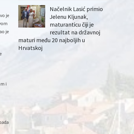
Načelnik Lasić primio
vo je
Jelenu Kljunak,
tvom
maturanticu čiji je
ao je
rezultat na državnoj
maturi među 20 najboljih u
Hrvatskoj
e
om i
tpada