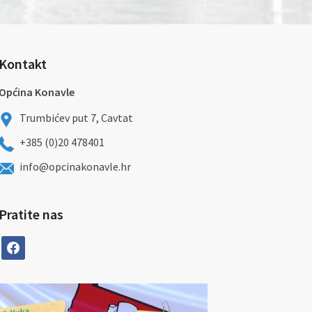
Kontakt
Općina Konavle
Trumbićev put 7, Cavtat
+385 (0)20 478401
info@opcinakonavle.hr
Pratite nas
facebook