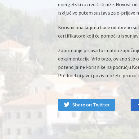
energetski razred C ili niže. Novost od 
isključivo putem sustava za e-prijave 
Korisnicima kojima bude odobreno sufi
certifikatore koji će pomoći u ispunja
Zaprimanje prijava formalno započinje
dokumentacije. Vrlo brzo, ovisno što 
potencijalne korisnike na području Kon
Predmetni javni poziv možete pronać
Share on Twitter