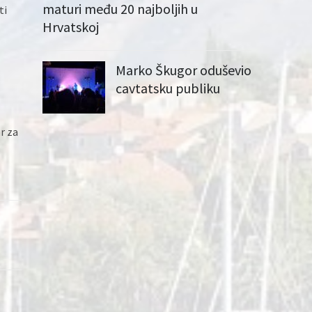
maturi među 20 najboljih u
ti
Hrvatskoj
Marko Škugor oduševio
cavtatsku publiku
r za