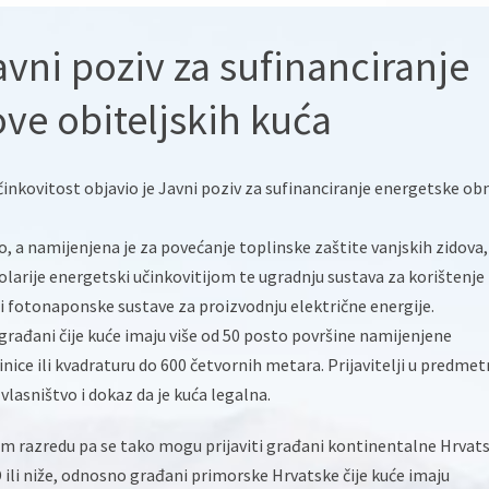
Javni poziv za sufinanciranje
ve obiteljskih kuća
činkovitost objavio je Javni poziv za sufinanciranje energetske ob
o, a namijenjena je za povećanje toplinske zaštite vanjskih zidova,
larije energetski učinkovitijom te ugradnju sustava za korištenje
i i fotonaponske sustave za proizvodnju električne energije.
 građani čije kuće imaju više od 50 posto površine namijenjene
nice ili kvadraturu do 600 četvornih metara. Prijavitelji u predmet
vlasništvo i dokaz da je kuća legalna.
om razredu pa se tako mogu prijaviti građani kontinentalne Hrvat
ili niže, odnosno građani primorske Hrvatske čije kuće imaju