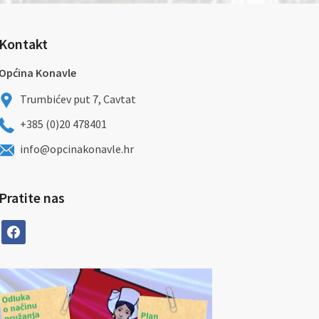
Kontakt
Općina Konavle
Trumbićev put 7, Cavtat
+385 (0)20 478401
info@opcinakonavle.hr
Pratite nas
facebook