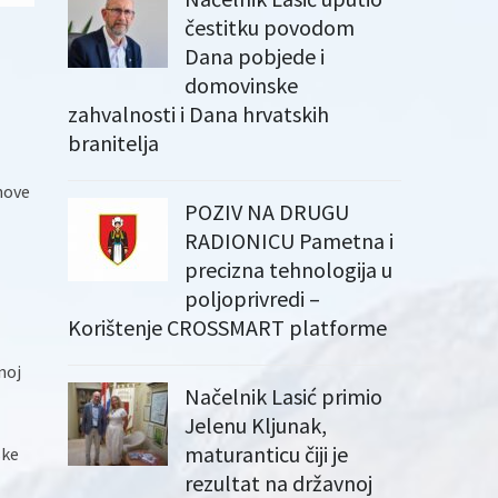
čestitku povodom
Dana pobjede i
domovinske
zahvalnosti i Dana hrvatskih
branitelja
nove
POZIV NA DRUGU
RADIONICU Pametna i
precizna tehnologija u
poljoprivredi –
Korištenje CROSSMART platforme
noj
Načelnik Lasić primio
Jelenu Kljunak,
maturanticu čiji je
ske
rezultat na državnoj