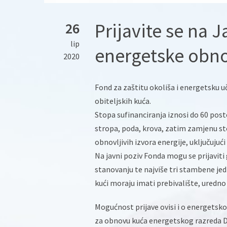
Prijavite se na 
26
lip
energetske obno
2020
Fond za zaštitu okoliša i energetsku u
obiteljskih kuća.
Stopa sufinanciranja iznosi do 60 post
stropa, poda, krova, zatim zamjenu sto
obnovljivih izvora energije, uključujuć
Na javni poziv Fonda mogu se prijaviti
stanovanju te najviše tri stambene jedi
kući moraju imati prebivalište, uredno 
Mogućnost prijave ovisi i o energetsk
za obnovu kuća energetskog razreda D 