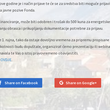
ove godine je i način prijave te će se za sredstva biti moguće prijavi
na javne pozive Fonda.
nanciranje, može biti odobren i trošak do 500 kuna za energetske
vanju obrasca i prikupljanju dokumentacije potrebne za prijavu.
 1. rujna, tako da ostaje dovoljno vremena za pripremu propisane
okolnosti budu dopuštale, organizirat ćemo prezentaciju ili webina
avala te Vas o istoj pravovremeno obavijestiti.
i
OVDJE
.
Share on Facebook
Share on Google+