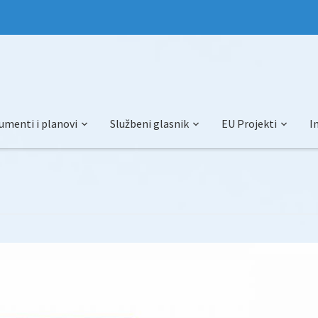
umenti i planovi
Službeni glasnik
EU Projekti
I