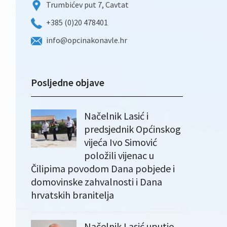
Trumbićev put 7, Cavtat
+385 (0)20 478401
info@opcinakonavle.hr
Posljedne objave
Načelnik Lasić i
predsjednik Općinskog
vijeća Ivo Simović
položili vijenac u
Čilipima povodom Dana pobjede i
domovinske zahvalnosti i Dana
hrvatskih branitelja
Načelnik Lasić uputio