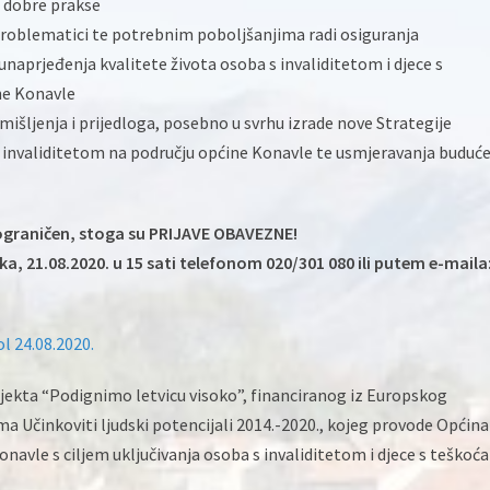
e dobre prakse
roblematici te potrebnim poboljšanjima radi osiguranja
unaprjeđenja kvalitete života osoba s invaliditetom i djece s
ne Konavle
mišljenja i prijedloga, posebno u svrhu izrade nove Strategije
 invaliditetom na području općine Konavle te usmjeravanja buduć
 ograničen, stoga su PRIJAVE OBAVEZNE!
a, 21.08.2020. u 15 sati telefonom 020/301 080 ili putem e-maila
 24.08.2020.
ojekta “Podignimo letvicu visoko”, financiranog iz Europskog
a Učinkoviti ljudski potencijali 2014.-2020., kojeg provode Općina
navle s ciljem uključivanja osoba s invaliditetom i djece s teško