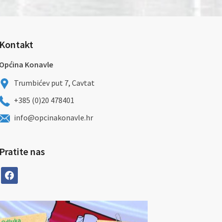
Kontakt
Općina Konavle
Trumbićev put 7, Cavtat
+385 (0)20 478401
info@opcinakonavle.hr
Pratite nas
facebook