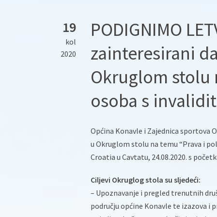
PODIGNIMO LETVI
19
kol
zainteresirani d
2020
Okruglom stolu 
osoba s invalidi
Općina Konavle i Zajednica sportova Op
u Okruglom stolu na temu “Prava i polo
Croatia u Cavtatu, 24.08.2020. s početk
Ciljevi Okruglog stola su sljedeći:
– Upoznavanje i pregled trenutnih druš
području općine Konavle te izazova i 