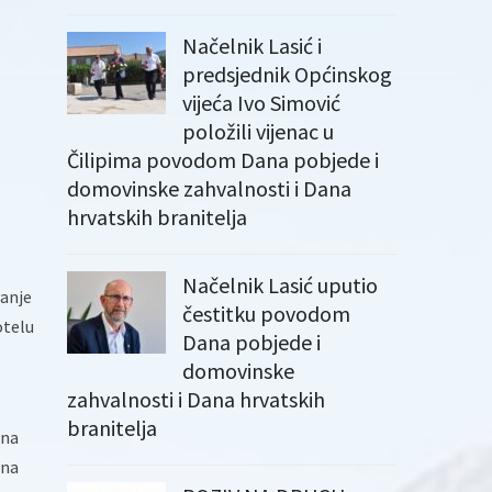
Načelnik Lasić i
predsjednik Općinskog
vijeća Ivo Simović
položili vijenac u
Čilipima povodom Dana pobjede i
domovinske zahvalnosti i Dana
hrvatskih branitelja
Načelnik Lasić uputio
vanje
čestitku povodom
otelu
Dana pobjede i
domovinske
zahvalnosti i Dana hrvatskih
branitelja
 na
 na