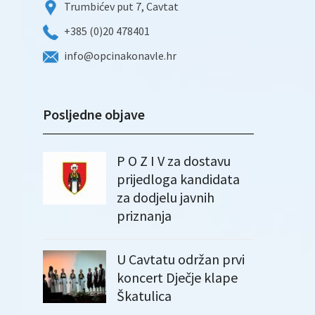
Trumbićev put 7, Cavtat
+385 (0)20 478401
info@opcinakonavle.hr
Posljedne objave
P O Z I V za dostavu
prijedloga kandidata
za dodjelu javnih
priznanja
U Cavtatu održan prvi
koncert Dječje klape
Škatulica