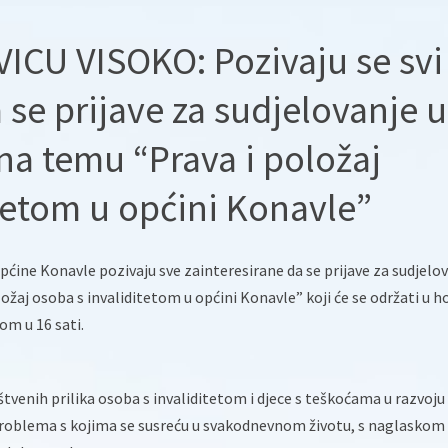
CU VISOKO: Pozivaju se svi
a se prijave za sudjelovanje u
na temu “Prava i položaj
tetom u općini Konavle”
ćine Konavle pozivaju sve zainteresirane da se prijave za sudjelo
žaj osoba s invaliditetom u općini Konavle” koji će se održati u h
om u 16 sati.
tvenih prilika osoba s invaliditetom i djece s teškoćama u razvoju
problema s kojima se susreću u svakodnevnom životu, s naglaskom