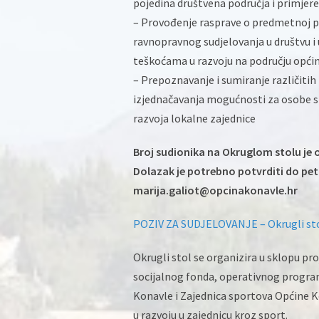
pojedina društvena područja i primjer
– Provođenje rasprave o predmetnoj p
ravnopravnog sudjelovanja u društvu i 
teškoćama u razvoju na području opći
– Prepoznavanje i sumiranje različitih 
izjednačavanja mogućnosti za osobe s
razvoja lokalne zajednice
Broj sudionika na Okruglom stolu je
Dolazak je potrebno potvrditi do petk
marija.galiot@opcinakonavle.hr
POZIV ZA SUDJELOVANJE – Okrugli stol
Okrugli stol se organizira u sklopu pr
socijalnog fonda, operativnog program
Konavle i Zajednica sportova Općine Ko
u razvoju u zajednicu kroz sport.