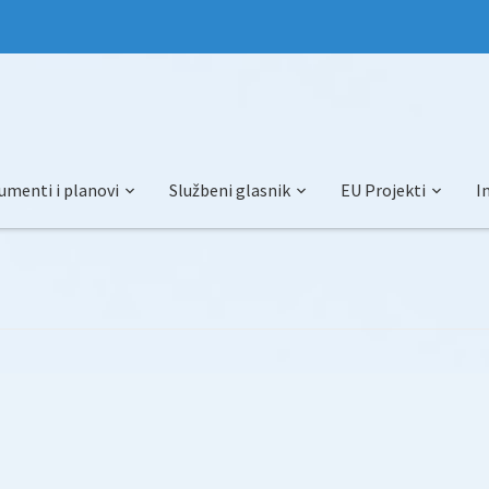
umenti i planovi
Službeni glasnik
EU Projekti
I