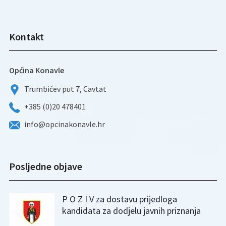
Kontakt
Općina Konavle
Trumbićev put 7, Cavtat
+385 (0)20 478401
info@opcinakonavle.hr
Posljedne objave
P O Z I V za dostavu prijedloga
kandidata za dodjelu javnih priznanja