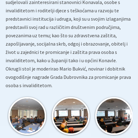
sudjelovali zainteresirani stanovnici Konavala, osobe s
invaliditetom i roditelji djece s teškoćama u razvoju te
predstavnici institucija i udruga, koji su u svojim izlaganjima
predstavili svoj rad u različitim društvenim područjima,
povezanima uz temu; kao što su zdravstvena zaštita,
zapošljavanje, socijalna skrb, odgoj i obrazovanje, obitelj i
život u zajednici te promicanje i zaštita prava osoba s
invaliditetom, kako u županiji tako i u općini Konavle.
Okrugli stol je moderirao Mario Bukvić, novinar i dobitnik
ovogodišnje nagrade Grada Dubrovnika za promicanje prava
osoba s invaliditetom.