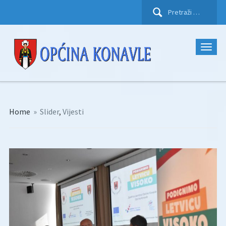
Pretraži:
Home
»
Slider
,
Vijesti