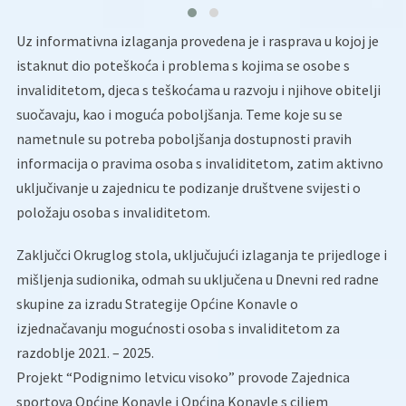
Uz informativna izlaganja provedena je i rasprava u kojoj je
istaknut dio poteškoća i problema s kojima se osobe s
invaliditetom, djeca s teškoćama u razvoju i njihove obitelji
suočavaju, kao i moguća poboljšanja. Teme koje su se
nametnule su potreba poboljšanja dostupnosti pravih
informacija o pravima osoba s invaliditetom, zatim aktivno
uključivanje u zajednicu te podizanje društvene svijesti o
položaju osoba s invaliditetom.
Zaključci Okruglog stola, uključujući izlaganja te prijedloge i
mišljenja sudionika, odmah su uključena u Dnevni red radne
skupine za izradu Strategije Općine Konavle o
izjednačavanju mogućnosti osoba s invaliditetom za
razdoblje 2021. – 2025.
Projekt “Podignimo letvicu visoko” provode Zajednica
sportova Općine Konavle i Općina Konavle s ciljem