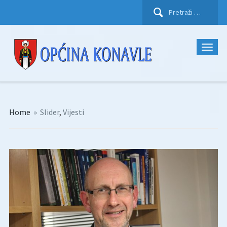
Pretraži:
Home
»
Slider
,
Vijesti