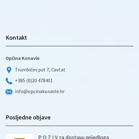
Kontakt
Općina Konavle
Trumbićev put 7, Cavtat
+385 (0)20 478401
info@opcinakonavle.hr
Posljedne objave
P O Z I V za dostavu prijedloga