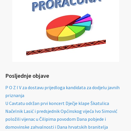
Posljednje objave
P O Z I V za dostavu prijedloga kandidata za dodjelu javnih
priznanja
U Cavtatu održan prvi koncert Dječje klape Škatulica
Načelnik Lasić i predsjednik Općinskog vijeća Ivo Simović
položili vijenac u Čilipima povodom Dana pobjede i
domovinske zahvalnosti i Dana hrvatskih branitelja