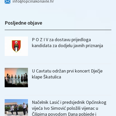
info@opcinakonavle.hr
Posljedne objave
P O Z I V za dostavu prijedloga
kandidata za dodjelu javnih priznanja
U Cavtatu održan prvi koncert Dječje
klape Škatulica
Načelnik Lasić i predsjednik Općinskog
vijeća Ivo Simović položili vijenac u
Čilipima povodom Dana pobjede i