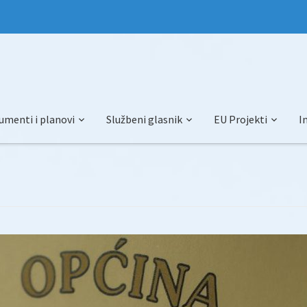
umenti i planovi
Službeni glasnik
EU Projekti
I