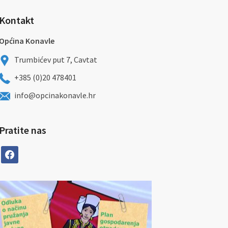
Kontakt
Općina Konavle
Trumbićev put 7, Cavtat
+385 (0)20 478401
info@opcinakonavle.hr
Pratite nas
facebook