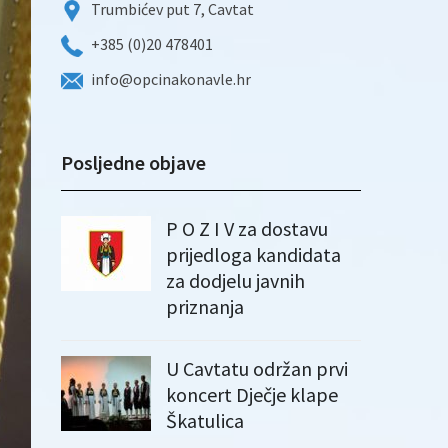
Trumbićev put 7, Cavtat
+385 (0)20 478401
info@opcinakonavle.hr
Posljedne objave
P O Z I V za dostavu
prijedloga kandidata
za dodjelu javnih
priznanja
U Cavtatu održan prvi
koncert Dječje klape
Škatulica