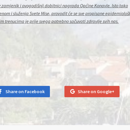
v zamjenik i ovogodišnji dobitnici nagrada Općine Konavle. Isto tako
nom i služenja Svete Mise, provodit će se sve propisane epidemiološ
m trenucima je prije svega potrebno sačuvati zdravlje svih nas.
Share on Facebook
Share on Google+