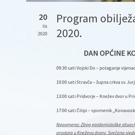
Program obiljež
20
lis
2020.
2020
DAN OPĆINE KON
09:30 sati Vojski Do – polaganje vije
10:00 sati Stravča – župna crkva sv. Jur
13:00 sati Pridvorje – Knežev dvor u P
17:00 sati Čilipi – spomenik „Konavos
Napomena: Zbog epidemiološke situacije
prostora u Kneževu dvoru, Svečana sjedni