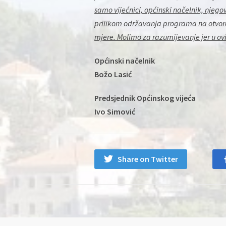
samo vijećnici, općinski načelnik, njego
prilikom održavanja programa na otvore
mjere. Molimo za razumijevanje jer u ovi
Općinski načelnik
Božo Lasić
Predsjednik Općinskog vijeća
Ivo Simović
Share on Twitter