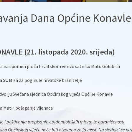
avanja Dana Općine Konavle
AVLE (21. listopada 2020. srijeda)
naca na spomen ploču hrvatskom vitezu satniku Matu Golubiću
ja Sv. Misa za poginule hrvatske branitelje
ridvorju Svečana sjednica Općinskog vijeća Općine Konavle
ka Mati“ polaganje vijenaca
 i poštivanja propisanih epidemioloških mjera, te ograničenosti
ca Općinskog vijeća neće biti otvorena za javnost. Na sjednici će naz