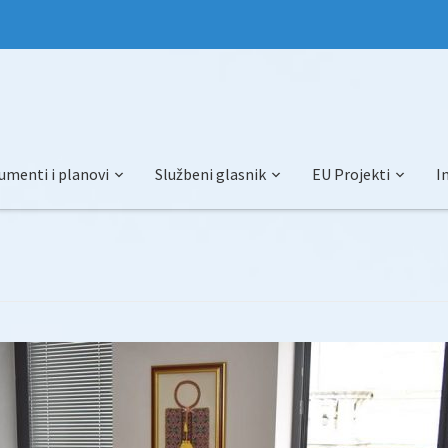
umenti i planovi
Službeni glasnik
EU Projekti
I