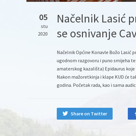
Načelnik Lasić p
05
stu
se osnivanje Ca
2020
Načelnik Općine Konavle Božo Lasić p
ugodnom razgovoru i puno smijeha tem
amaterskog kazališta) Epidaurus koje 
Nakon mažoretkinja i klape KUD će tako 
godina. Početak rada, kao i sama audi
Share on Twitter