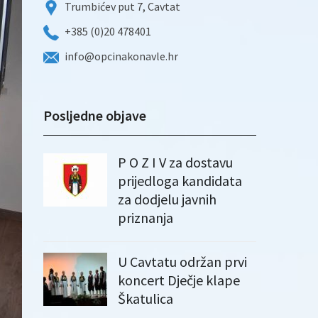
Trumbićev put 7, Cavtat
+385 (0)20 478401
info@opcinakonavle.hr
Posljedne objave
P O Z I V za dostavu
prijedloga kandidata
za dodjelu javnih
priznanja
U Cavtatu održan prvi
koncert Dječje klape
Škatulica