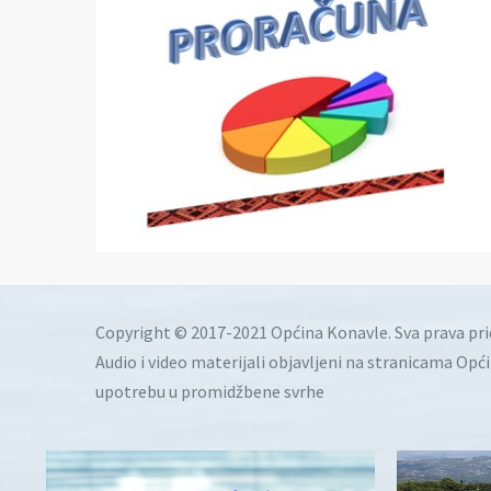
Copyright © 2017-2021 Općina Konavle. Sva prava pr
Audio i video materijali objavljeni na stranicama Opć
upotrebu u promidžbene svrhe