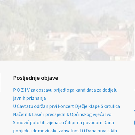
Posljednje objave
P O Z I V za dostavu prijedloga kandidata za dodjelu
javnih priznanja
U Cavtatu održan prvi koncert Dječje klape Škatulica
Načelnik Lasić i predsjednik Općinskog vijeća Ivo
Simović položili vijenac u Čilipima povodom Dana
pobjede i domovinske zahvalnosti i Dana hrvatskih