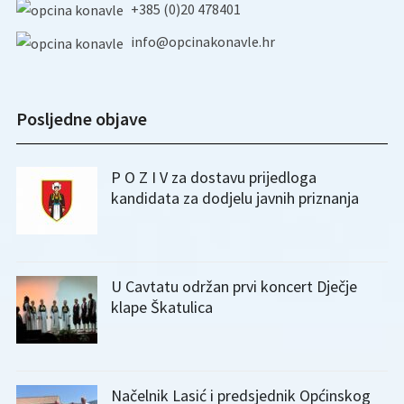
+385 (0)20 478401
info@opcinakonavle.hr
Posljedne objave
P O Z I V za dostavu prijedloga
kandidata za dodjelu javnih priznanja
U Cavtatu održan prvi koncert Dječje
klape Škatulica
Načelnik Lasić i predsjednik Općinskog