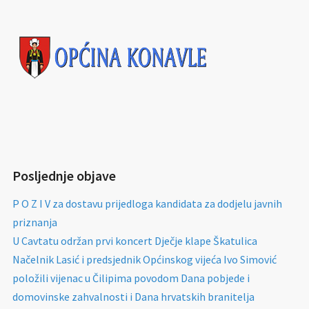
Posljednje objave
P O Z I V za dostavu prijedloga kandidata za dodjelu javnih
priznanja
U Cavtatu održan prvi koncert Dječje klape Škatulica
Načelnik Lasić i predsjednik Općinskog vijeća Ivo Simović
položili vijenac u Čilipima povodom Dana pobjede i
domovinske zahvalnosti i Dana hrvatskih branitelja