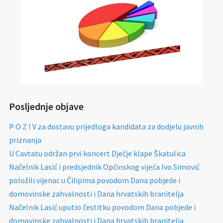
Posljednje objave
P O Z I V za dostavu prijedloga kandidata za dodjelu javnih
priznanja
U Cavtatu održan prvi koncert Dječje klape Škatulica
Načelnik Lasić i predsjednik Općinskog vijeća Ivo Simović
položili vijenac u Čilipima povodom Dana pobjede i
domovinske zahvalnosti i Dana hrvatskih branitelja
Načelnik Lasić uputio čestitku povodom Dana pobjede i
domovinske zahvalnosti i Dana hrvatskih branitelja