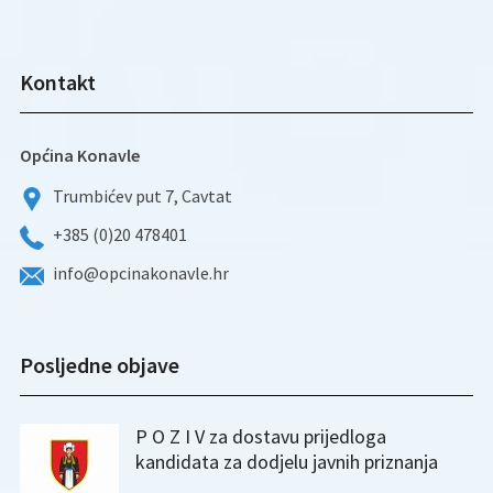
Kontakt
Općina Konavle
Trumbićev put 7, Cavtat
+385 (0)20 478401
info@opcinakonavle.hr
Posljedne objave
P O Z I V za dostavu prijedloga
kandidata za dodjelu javnih priznanja