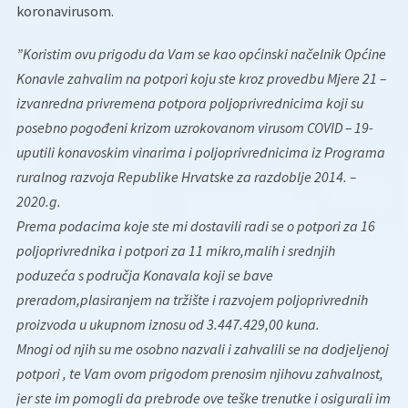
koronavirusom.
”Koristim ovu prigodu da Vam se kao općinski načelnik Općine
Konavle zahvalim na potpori koju ste kroz provedbu Mjere 21 –
izvanredna privremena potpora poljoprivrednicima koji su
posebno pogođeni krizom uzrokovanom virusom COVID – 19-
uputili konavoskim vinarima i poljoprivrednicima iz Programa
ruralnog razvoja Republike Hrvatske za razdoblje 2014. –
2020.g.
Prema podacima koje ste mi dostavili radi se o potpori za 16
poljoprivrednika i potpori za 11 mikro,malih i srednjih
poduzeća s područja Konavala koji se bave
preradom,plasiranjem na tržište i razvojem poljoprivrednih
proizvoda u ukupnom iznosu od 3.447.429,00 kuna.
Mnogi od njih su me osobno nazvali i zahvalili se na dodjeljenoj
potpori , te Vam ovom prigodom prenosim njihovu zahvalnost,
jer ste im pomogli da prebrode ove teške trenutke i osigurali im