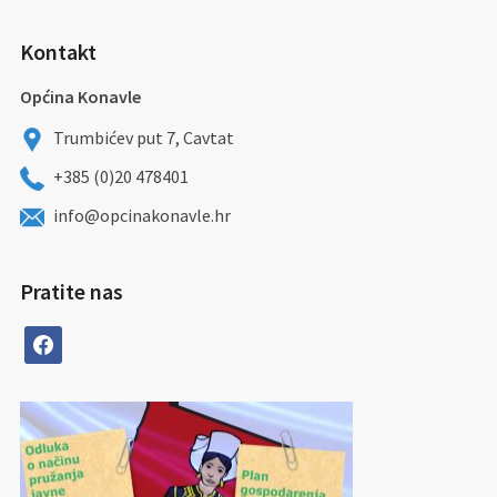
Kontakt
Općina Konavle
Trumbićev put 7, Cavtat
+385 (0)20 478401
info@opcinakonavle.hr
Pratite nas
facebook