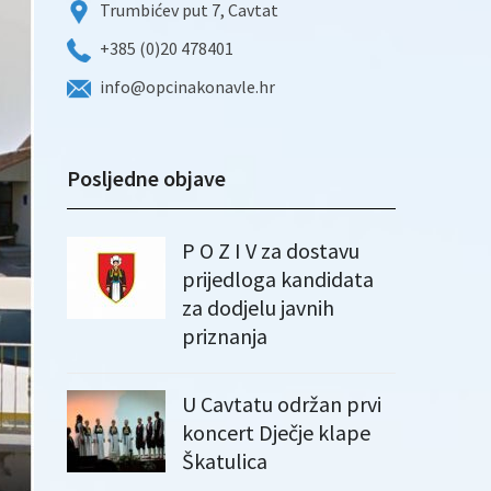
Trumbićev put 7, Cavtat
+385 (0)20 478401
info@opcinakonavle.hr
Posljedne objave
P O Z I V za dostavu
prijedloga kandidata
za dodjelu javnih
priznanja
U Cavtatu održan prvi
koncert Dječje klape
Škatulica