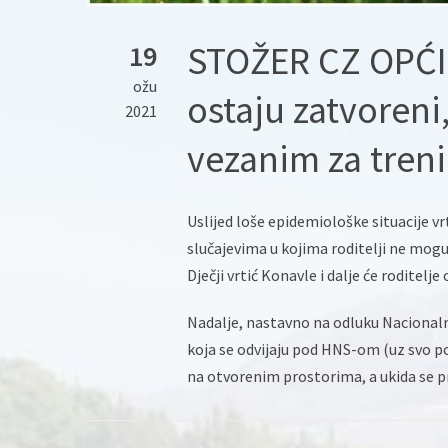
STOŽER CZ OPĆIN
19
ožu
ostaju zatvoreni
2021
vezanim za tren
Uslijed loše epidemiološke situacije vr
slučajevima u kojima roditelji ne mogu
Dječji vrtić Konavle i dalje će roditel
Nadalje, nastavno na odluku Nacionaln
koja se odvijaju pod HNS-om (uz svo po
na otvorenim prostorima, a ukida se 