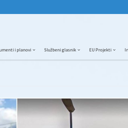
umenti i planovi
Službeni glasnik
EU Projekti
I