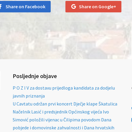
Share on Facebook
Share on Google+
Posljednje objave
P O Z I V za dostavu prijedloga kandidata za dodjelu
javnih priznanja
U Cavtatu održan prvi koncert Dječje klape Škatulica
Načelnik Lasić i predsjednik Općinskog vijeća Ivo
Simović položili vijenac u Čilipima povodom Dana
pobjede i domovinske zahvalnosti i Dana hrvatskih