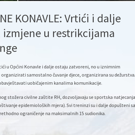
E KONAVLE: Vrtići i dalje
, izmjene u restrikcijama
inge
tići u Općini Konavle i dalje ostaju zatvoreni, no u iznimnim
 organizirati samostalno čuvanje djece, organizirana su dežurstva
je obavještavati uobičajenim kanalima komunikacije.
og stožera civilne zaštite RH, dozvoljavaju se sportska natjecanj
štivanje epidemioloških mjera). Svi treninzi su i dalje dopušteni 
prethodno ograničenje na maksimalnih 15 sudionika.