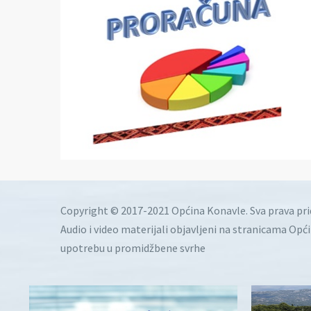
Copyright © 2017-2021 Općina Konavle. Sva prava pr
Audio i video materijali objavljeni na stranicama Opć
upotrebu u promidžbene svrhe