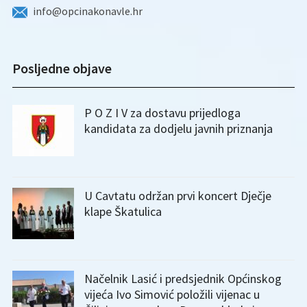
info@opcinakonavle.hr
Posljedne objave
P O Z I V za dostavu prijedloga
kandidata za dodjelu javnih priznanja
U Cavtatu održan prvi koncert Dječje
klape Škatulica
Načelnik Lasić i predsjednik Općinskog
vijeća Ivo Simović položili vijenac u