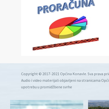
Copyright © 2017-2021 Općina Konavle. Sva prava pr
Audio i video materijali objavljeni na stranicama Opć
upotrebu u promidžbene svrhe