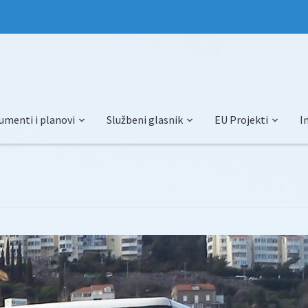
umenti i planovi
Službeni glasnik
EU Projekti
I