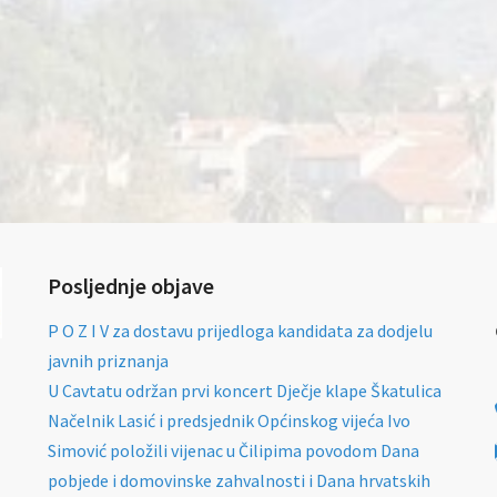
Posljednje objave
P O Z I V za dostavu prijedloga kandidata za dodjelu
javnih priznanja
U Cavtatu održan prvi koncert Dječje klape Škatulica
Načelnik Lasić i predsjednik Općinskog vijeća Ivo
Simović položili vijenac u Čilipima povodom Dana
pobjede i domovinske zahvalnosti i Dana hrvatskih