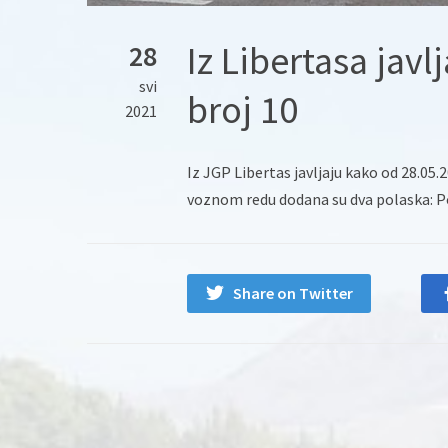
Iz Libertasa javlj
28
svi
broj 10
2021
Iz JGP Libertas javljaju kako od 28.05
voznom redu dodana su dva polaska: Pol
Share on Twitter