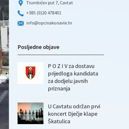
Trumbićev put 7, Cavtat
+385 (0)20 478401
info@opcinakonavle.hr
Posljedne objave
P O Z I V za dostavu
prijedloga kandidata
za dodjelu javnih
priznanja
U Cavtatu održan prvi
koncert Dječje klape
Škatulica