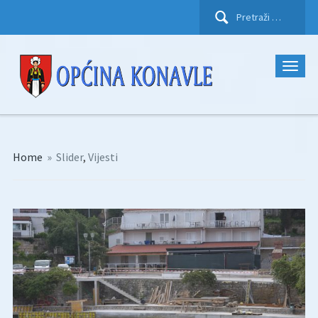
Pretraži:
Home
»
Slider
,
Vijesti