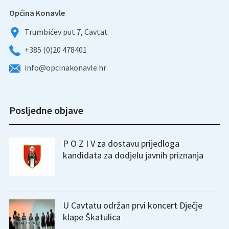
Općina Konavle
Trumbićev put 7, Cavtat
+385 (0)20 478401
info@opcinakonavle.hr
Posljedne objave
P O Z I V za dostavu prijedloga
kandidata za dodjelu javnih priznanja
U Cavtatu održan prvi koncert Dječje
klape Škatulica