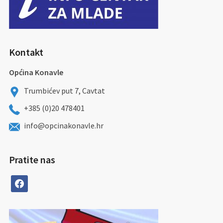
Kontakt
Općina Konavle
Trumbićev put 7, Cavtat
+385 (0)20 478401
info@opcinakonavle.hr
Pratite nas
facebook