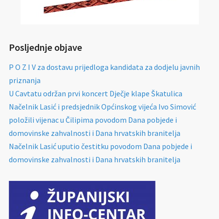
Posljednje objave
P O Z I V za dostavu prijedloga kandidata za dodjelu javnih
priznanja
U Cavtatu održan prvi koncert Dječje klape Škatulica
Načelnik Lasić i predsjednik Općinskog vijeća Ivo Simović
položili vijenac u Čilipima povodom Dana pobjede i
domovinske zahvalnosti i Dana hrvatskih branitelja
Načelnik Lasić uputio čestitku povodom Dana pobjede i
domovinske zahvalnosti i Dana hrvatskih branitelja