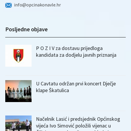
info@opcinakonavle.hr
Posljedne objave
P O Z I V za dostavu prijedloga
kandidata za dodjelu javnih priznanja
U Cavtatu održan prvi koncert Dječje
klape Škatulica
Načelnik Lasić i predsjednik Općinskog
vijeća Ivo Simović položili vijenac u