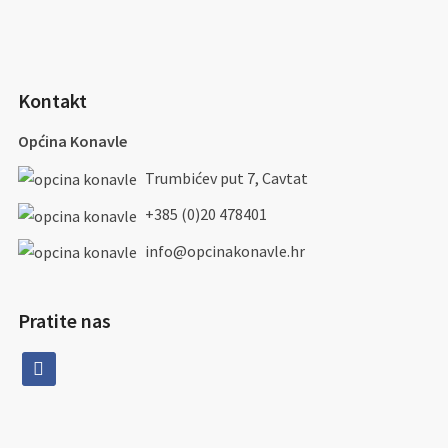
Kontakt
Općina Konavle
Trumbićev put 7, Cavtat
+385 (0)20 478401
info@opcinakonavle.hr
Pratite nas
facebook