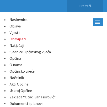
Pretraži:
Naslovnica
Objave
Vijesti
Obavijesti
Natječaji
Sjednice Općinskog vijeća
Općina
O nama
Općinsko vijeće
Načelnik
Akti Općine
Ustroj Općine
Zaklada “Otac Ivan Fiorović”
Dokumenti i planovi