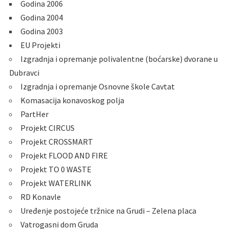
Godina 2006
Godina 2004
Godina 2003
EU Projekti
Izgradnja i opremanje polivalentne (boćarske) dvorane u
Dubravci
Izgradnja i opremanje Osnovne škole Cavtat
Komasacija konavoskog polja
PartHer
Projekt CIRCUS
Projekt CROSSMART
Projekt FLOOD AND FIRE
Projekt TO 0 WASTE
Projekt WATERLINK
RD Konavle
Uređenje postojeće tržnice na Grudi – Zelena placa
Vatrogasni dom Gruda