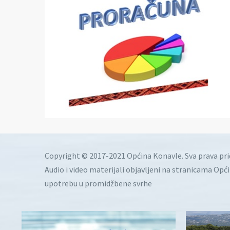
Copyright © 2017-2021 Općina Konavle. Sva prava pr
Audio i video materijali objavljeni na stranicama Opć
upotrebu u promidžbene svrhe