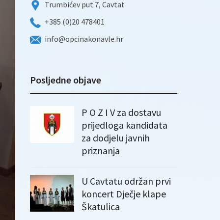
Trumbićev put 7, Cavtat
+385 (0)20 478401
info@opcinakonavle.hr
Posljedne objave
P O Z I V za dostavu
prijedloga kandidata
za dodjelu javnih
priznanja
U Cavtatu održan prvi
koncert Dječje klape
Škatulica