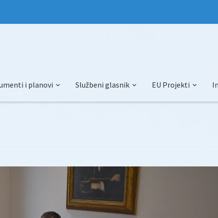
umenti i planovi
Službeni glasnik
EU Projekti
I