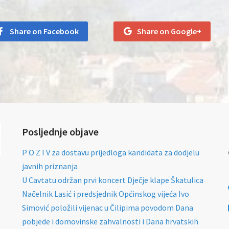
Share on Facebook
Share on Google+
Posljednje objave
P O Z I V za dostavu prijedloga kandidata za dodjelu
javnih priznanja
U Cavtatu održan prvi koncert Dječje klape Škatulica
Načelnik Lasić i predsjednik Općinskog vijeća Ivo
Simović položili vijenac u Čilipima povodom Dana
pobjede i domovinske zahvalnosti i Dana hrvatskih