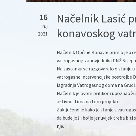
Načelnik Lasić p
16
ruj
konavoskog vat
2021
Načelnik Općine Konavle primio je u 
vatrogasnog zapovjednika DNŽ Stjepan
Na sastanku se razgovaralo o stanju u
vatrogasne intervencijske postrojbe Du
izgradnja Vatrogasnog doma na Grudi.
Načelnik je ovom prilikom upoznao žu
aktivnostima na tom projektu.
Zaključeno je kako je stanje s vatrog
da bude još i bolje jer uvijek treba bit
nje.