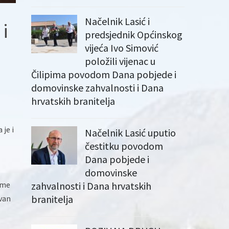
Načelnik Lasić i
i
predsjednik Općinskog
vijeća Ivo Simović
položili vijenac u
Čilipima povodom Dana pobjede i
domovinske zahvalnosti i Dana
hrvatskih branitelja
je i
Načelnik Lasić uputio
čestitku povodom
Dana pobjede i
domovinske
ome
zahvalnosti i Dana hrvatskih
branitelja
zvan