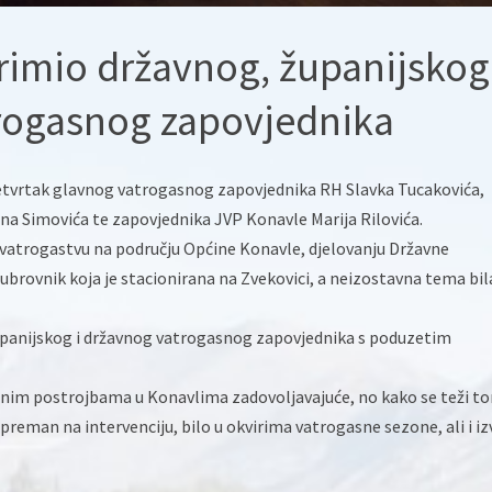
rimio državnog, županijskog 
rogasnog zapovjednika
četvrtak glavnog vatrogasnog zapovjednika RH Slavka Tucakovića,
a Simovića te zapovjednika JVP Konavle Marija Rilovića.
 vatrogastvu na području Općine Konavle, djelovanju Državne
brovnik koja je stacionirana na Zvekovici, a neizostavna tema bila 
panijskog i državnog vatrogasnog zapovjednika s poduzetim
asnim postrojbama u Konavlima zadovoljavajuće, no kako se teži t
i spreman na intervenciju, bilo u okvirima vatrogasne sezone, ali i i