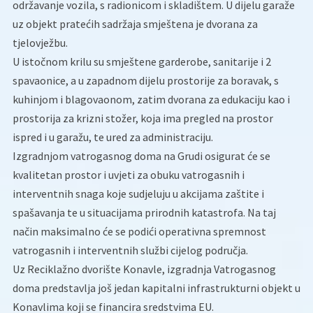
održavanje vozila, s radionicom i skladištem. U dijelu garaže
uz objekt pratećih sadržaja smještena je dvorana za
tjelovježbu.
U istočnom krilu su smještene garderobe, sanitarije i 2
spavaonice, a u zapadnom dijelu prostorije za boravak, s
kuhinjom i blagovaonom, zatim dvorana za edukaciju kao i
prostorija za krizni stožer, koja ima pregled na prostor
ispred i u garažu, te ured za administraciju.
Izgradnjom vatrogasnog doma na Grudi osigurat će se
kvalitetan prostor i uvjeti za obuku vatrogasnih i
interventnih snaga koje sudjeluju u akcijama zaštite i
spašavanja te u situacijama prirodnih katastrofa. Na taj
način maksimalno će se podići operativna spremnost
vatrogasnih i interventnih službi cijelog područja.
Uz Reciklažno dvorište Konavle, izgradnja Vatrogasnog
doma predstavlja još jedan kapitalni infrastrukturni objekt u
Konavlima koji se financira sredstvima EU.