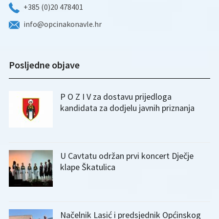
+385 (0)20 478401
info@opcinakonavle.hr
Posljedne objave
P O Z I V za dostavu prijedloga
kandidata za dodjelu javnih priznanja
U Cavtatu održan prvi koncert Dječje
klape Škatulica
Načelnik Lasić i predsjednik Općinskog