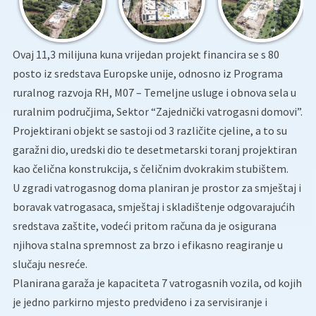
Ovaj 11,3 milijuna kuna vrijedan projekt financira se s 80
posto iz sredstava Europske unije, odnosno iz Programa
ruralnog razvoja RH, M07 – Temeljne usluge i obnova sela u
ruralnim područjima, Sektor “Zajednički vatrogasni domovi”.
Projektirani objekt se sastoji od 3 različite cjeline, a to su
garažni dio, uredski dio te desetmetarski toranj projektiran
kao čelična konstrukcija, s čeličnim dvokrakim stubištem.
U zgradi vatrogasnog doma planiran je prostor za smještaj i
boravak vatrogasaca, smještaj i skladištenje odgovarajućih
sredstava zaštite, vodeći pritom računa da je osigurana
njihova stalna spremnost za brzo i efikasno reagiranje u
slučaju nesreće.
Planirana garaža je kapaciteta 7 vatrogasnih vozila, od kojih
je jedno parkirno mjesto predviđeno i za servisiranje i