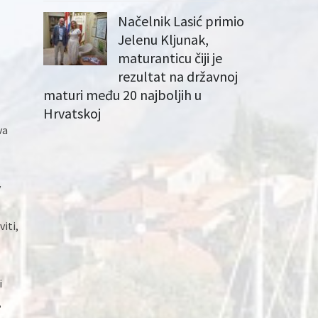
Načelnik Lasić primio
Jelenu Kljunak,
maturanticu čiji je
rezultat na državnoj
maturi među 20 najboljih u
Hrvatskoj
va
v
iti,
i
,