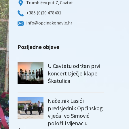
Trumbićev put 7, Cavtat
+385 (0)20 478401
info@opcinakonavle.hr
Posljedne objave
U Cavtatu održan prvi
koncert Dječje klape
Škatulica
Načelnik Lasić i
predsjednik Općinskog
vijeća Ivo Simović
položili vijenac u