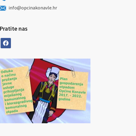
info@opcinakonavle.hr
Pratite nas
facebook