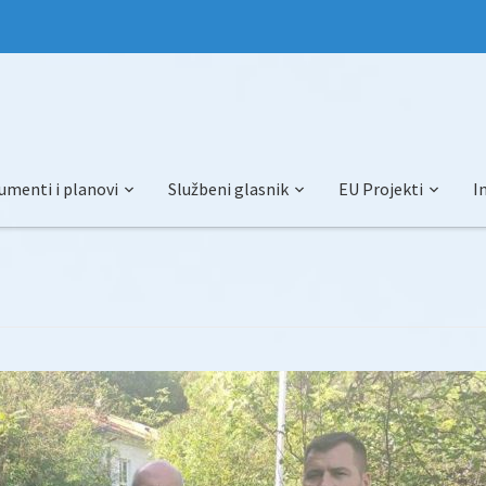
umenti i planovi
Službeni glasnik
EU Projekti
I