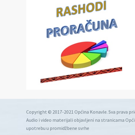
Copyright © 2017-2021 Općina Konavle. Sva prava pr
Audio i video materijali objavljeni na stranicama Opć
upotrebu u promidžbene svrhe