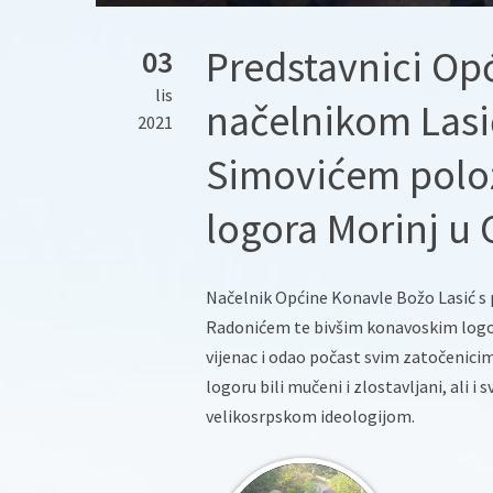
Predstavnici Op
03
lis
načelnikom Las
2021
Simovićem položi
logora Morinj u 
Načelnik Općine Konavle Božo Lasić s
Radonićem te bivšim konavoskim logor
vijenac i odao počast svim zatočenici
logoru bili mučeni i zlostavljani, ali 
velikosrpskom ideologijom.