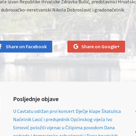
ate izvan Republike Hrvatske Zdravka Bušić, predstavnici Hrvatsk
n dubrovačko-neretvanski Nikola Dobroslavić i gradonačelnik
Share on Facebook
Share on Google+
Posljednje objave
U Cavtatu održan prvi koncert Dječje klape Škatulica
Načelnik Lasić i predsjednik Općinskog vijeća Ivo
Simović položili vijenac u Čilipima povodom Dana
pobjede i domovinske zahvalnosti i Dana hrvatskih