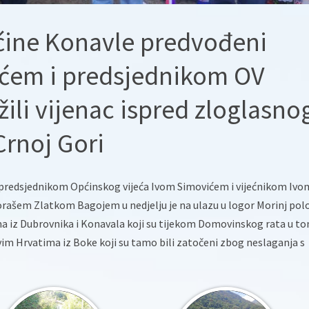
ćine Konavle predvođeni
ićem i predsjednikom OV
li vijenac ispred zloglasno
Crnoj Gori
 predsjednikom Općinskog vijeća Ivom Simovićem i vijećnikom Ivo
ašem Zlatkom Bagojem u nedjelju je na ulazu u logor Morinj pol
ma iz Dubrovnika i Konavala koji su tijekom Domovinskog rata u t
i svim Hrvatima iz Boke koji su tamo bili zatočeni zbog neslaganja s