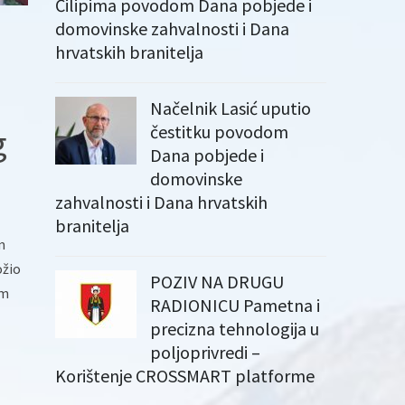
Čilipima povodom Dana pobjede i
domovinske zahvalnosti i Dana
hrvatskih branitelja
Načelnik Lasić uputio
čestitku povodom
g
Dana pobjede i
domovinske
zahvalnosti i Dana hrvatskih
branitelja
m
ožio
POZIV NA DRUGU
om
RADIONICU Pametna i
precizna tehnologija u
poljoprivredi –
Korištenje CROSSMART platforme