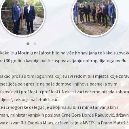
kako je u Morinju nažalost bilo najviše Konavljana te kako su ovak
r i 30 godina kasnije put ka uspostavljanju dobrog dijaloga među
pakao prošli u tim logorima koji su svi redom bili mjesta koje zdra
esetljeća od agresije na naše domove i njihove patnje, a ovim
 ostaviti prošlost u prošlosti. Neke stvari nećemo nikada zaborav
jece”, rekao je načelnik Lasić.
e i crnogorske delegacije u kojima su bili i ministar vanjskih i
an, ministar vanjskih poslova Crne Gore Đorđe Radulović, državn
vate izvan RH Zvonko Milas, državni tajnik MVEP-ija Frano Matušić