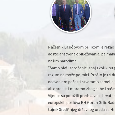
Načelnik Lasić ovom prilikom je rekao 
dostojanstvena obilježavanja, pa maka
našim narodima.
”Samo bivši zatočenici znaju koliki su 
razum ne može pojmiti. Prošlo je tri d
odavanjem počasti stvaramo temelje za
ali oprostiti moramo zbog sebe i naše d
Vijence su položili predstavnici hrvatsk
europskih poslova RH Goran Grlić Radm
tajnik Središnjeg državnog ureda za Hr