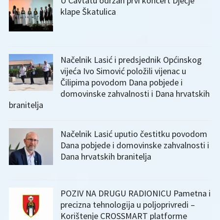
U Cavtatu održan prvi koncert Dječje
klape Škatulica
Načelnik Lasić i predsjednik Općinskog
vijeća Ivo Simović položili vijenac u
Čilipima povodom Dana pobjede i
domovinske zahvalnosti i Dana hrvatskih
branitelja
Načelnik Lasić uputio čestitku povodom
Dana pobjede i domovinske zahvalnosti i
Dana hrvatskih branitelja
POZIV NA DRUGU RADIONICU Pametna i
precizna tehnologija u poljoprivredi –
Korištenje CROSSMART platforme