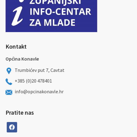
Kontakt
Općina Konavle
Trumbićev put 7, Cavtat
+385 (0)20 478401
info@opcinakonavle.hr
Pratite nas
facebook