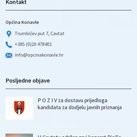
Kontakt
Općina Konavle
Trumbićev put 7, Cavtat
+385 (0)20 478401
info@opcinakonavle.hr
Posljedne objave
P O Z I V za dostavu prijedloga
kandidata za dodjelu javnih priznanja