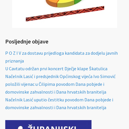
Posljednje objave
P O Z I V za dostavu prijedloga kandidata za dodjelu javnih
priznanja
U Cavtatu održan prvi koncert Dječje klape Škatulica
Načelnik Lasić i predsjednik Općinskog vijeća Ivo Simović
položili vijenac u Čilipima povodom Dana pobjede i
domovinske zahvalnosti i Dana hrvatskih branitelja
Načelnik Lasić uputio čestitku povodom Dana pobjede i
domovinske zahvalnosti i Dana hrvatskih branitelja