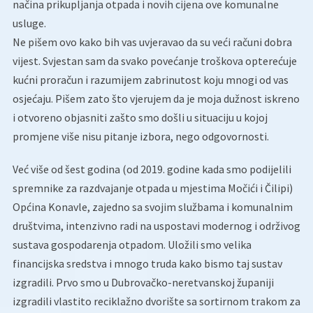
načina prikupljanja otpada i novih cijena ove komunalne
usluge.
Ne pišem ovo kako bih vas uvjeravao da su veći računi dobra
vijest. Svjestan sam da svako povećanje troškova opterećuje
kućni proračun i razumijem zabrinutost koju mnogi od vas
osjećaju. Pišem zato što vjerujem da je moja dužnost iskreno
i otvoreno objasniti zašto smo došli u situaciju u kojoj
promjene više nisu pitanje izbora, nego odgovornosti.
Već više od šest godina (od 2019. godine kada smo podijelili
spremnike za razdvajanje otpada u mjestima Močići i Čilipi)
Općina Konavle, zajedno sa svojim službama i komunalnim
društvima, intenzivno radi na uspostavi modernog i održivog
sustava gospodarenja otpadom. Uložili smo velika
financijska sredstva i mnogo truda kako bismo taj sustav
izgradili. Prvo smo u Dubrovačko-neretvanskoj županiji
izgradili vlastito reciklažno dvorište sa sortirnom trakom za