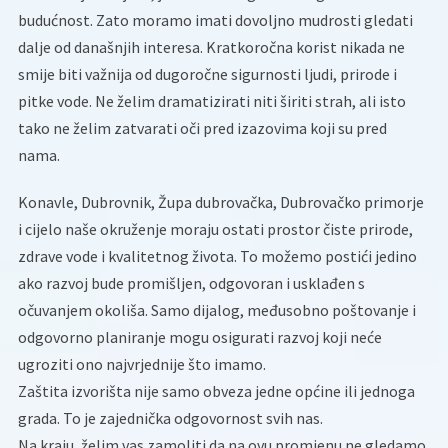
budućnost. Zato moramo imati dovoljno mudrosti gledati
dalje od današnjih interesa. Kratkoročna korist nikada ne
smije biti važnija od dugoročne sigurnosti ljudi, prirode i
pitke vode. Ne želim dramatizirati niti širiti strah, ali isto
tako ne želim zatvarati oči pred izazovima koji su pred
nama.
Konavle, Dubrovnik, Župa dubrovačka, Dubrovačko primorje
i cijelo naše okruženje moraju ostati prostor čiste prirode,
zdrave vode i kvalitetnog života. To možemo postići jedino
ako razvoj bude promišljen, odgovoran i usklađen s
očuvanjem okoliša. Samo dijalog, međusobno poštovanje i
odgovorno planiranje mogu osigurati razvoj koji neće
ugroziti ono najvrjednije što imamo.
Zaštita izvorišta nije samo obveza jedne općine ili jednoga
grada. To je zajednička odgovornost svih nas.
Na kraju, želim vas zamoliti da na ovu promjenu ne gledamo