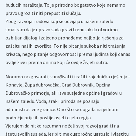
budućih naraštaja. To je prirodno bogatstvo koje nemamo
pravo ugroziti niti prepustiti slučaju.
Zbog razvoja i radova koji se odvijaju u našem zaleđu
smatram da je upravo sada pravi trenutak da otvorimo
ozbiljan dijalog i zajedno pronađemo najbolja rješenja za
zaštitu naših izvorišta. To nije pitanje sukoba niti traženja
krivaca, nego pitanje odgovornosti prema ljudima koji danas
ovdje žive i prema onima koji će ovdje živjeti sutra.
Moramo razgovarati, surađivati i tražiti zajednička rješenja –
Konavle, Župa dubrovačka, Grad Dubrovnik, Općina
Dubrovačko primorje, ali i sve susjedne općine i gradovi u
našem zaleđu. Voda, zrak i priroda ne poznaju
administrativne granice. Ono što se događa na jednom
području prije ili poslije osjeti cijela regija.
Vjerujem da nitko razuman ne želi svoj razvoj graditi na
štetu svojih susjeda, jer bi time dugoročno ugrozio i vlastitu