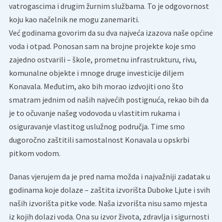
vatrogascima i drugim žurnim službama. To je odgovornost
koju kao načelnik ne mogu zanemariti.
Već godinama govorim da su dva najveća izazova naše općine
voda i otpad. Ponosan sam na brojne projekte koje smo
zajedno ostvarili – škole, prometnu infrastrukturu, rivu,
komunalne objekte i mnoge druge investicije diljem
Konavala. Međutim, ako bih morao izdvojiti ono što
smatram jednim od naših najvećih postignuća, rekao bih da
je to očuvanje našeg vodovoda u vlastitim rukama i
osiguravanje vlastitog uslužnog područja. Time smo
dugoročno zaštitili samostalnost Konavala u opskrbi
pitkom vodom.
Danas vjerujem da je pred nama možda i najvažniji zadatak u
godinama koje dolaze – zaštita izvorišta Duboke Ljute i svih
naših izvorišta pitke vode. Naša izvorišta nisu samo mjesta
iz kojih dolazi voda. Ona su izvor života, zdravlja i sigurnosti