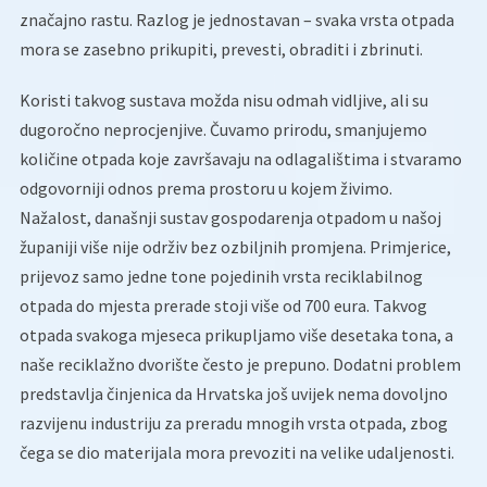
značajno rastu. Razlog je jednostavan – svaka vrsta otpada
mora se zasebno prikupiti, prevesti, obraditi i zbrinuti.
Koristi takvog sustava možda nisu odmah vidljive, ali su
dugoročno neprocjenjive. Čuvamo prirodu, smanjujemo
količine otpada koje završavaju na odlagalištima i stvaramo
odgovorniji odnos prema prostoru u kojem živimo.
Nažalost, današnji sustav gospodarenja otpadom u našoj
županiji više nije održiv bez ozbiljnih promjena. Primjerice,
prijevoz samo jedne tone pojedinih vrsta reciklabilnog
otpada do mjesta prerade stoji više od 700 eura. Takvog
otpada svakoga mjeseca prikupljamo više desetaka tona, a
naše reciklažno dvorište često je prepuno. Dodatni problem
predstavlja činjenica da Hrvatska još uvijek nema dovoljno
razvijenu industriju za preradu mnogih vrsta otpada, zbog
čega se dio materijala mora prevoziti na velike udaljenosti.