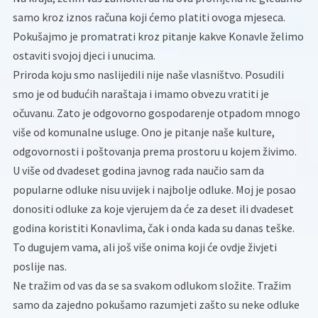
samo kroz iznos računa koji ćemo platiti ovoga mjeseca.
Pokušajmo je promatrati kroz pitanje kakve Konavle želimo
ostaviti svojoj djeci i unucima.
Priroda koju smo naslijedili nije naše vlasništvo. Posudili
smo je od budućih naraštaja i imamo obvezu vratiti je
očuvanu. Zato je odgovorno gospodarenje otpadom mnogo
više od komunalne usluge. Ono je pitanje naše kulture,
odgovornosti i poštovanja prema prostoru u kojem živimo.
U više od dvadeset godina javnog rada naučio sam da
popularne odluke nisu uvijek i najbolje odluke. Moj je posao
donositi odluke za koje vjerujem da će za deset ili dvadeset
godina koristiti Konavlima, čak i onda kada su danas teške.
To dugujem vama, ali još više onima koji će ovdje živjeti
poslije nas.
Ne tražim od vas da se sa svakom odlukom složite. Tražim
samo da zajedno pokušamo razumjeti zašto su neke odluke