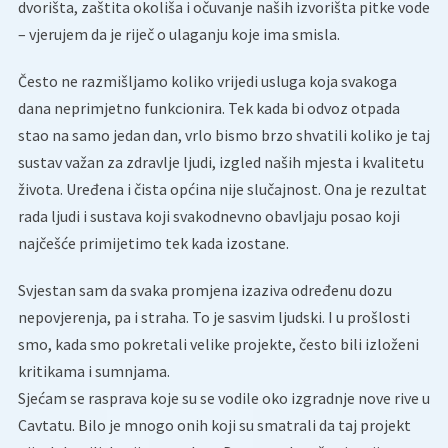
dvorišta, zaštita okoliša i očuvanje naših izvorišta pitke vode
– vjerujem da je riječ o ulaganju koje ima smisla.
Često ne razmišljamo koliko vrijedi usluga koja svakoga
dana neprimjetno funkcionira. Tek kada bi odvoz otpada
stao na samo jedan dan, vrlo bismo brzo shvatili koliko je taj
sustav važan za zdravlje ljudi, izgled naših mjesta i kvalitetu
života. Uređena i čista općina nije slučajnost. Ona je rezultat
rada ljudi i sustava koji svakodnevno obavljaju posao koji
najčešće primijetimo tek kada izostane.
Svjestan sam da svaka promjena izaziva određenu dozu
nepovjerenja, pa i straha. To je sasvim ljudski. I u prošlosti
smo, kada smo pokretali velike projekte, često bili izloženi
kritikama i sumnjama.
Sjećam se rasprava koje su se vodile oko izgradnje nove rive u
Cavtatu. Bilo je mnogo onih koji su smatrali da taj projekt