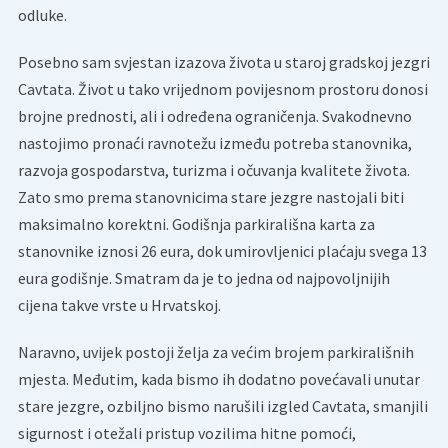
odluke.
Posebno sam svjestan izazova života u staroj gradskoj jezgri
Cavtata. Život u tako vrijednom povijesnom prostoru donosi
brojne prednosti, ali i određena ograničenja. Svakodnevno
nastojimo pronaći ravnotežu između potreba stanovnika,
razvoja gospodarstva, turizma i očuvanja kvalitete života.
Zato smo prema stanovnicima stare jezgre nastojali biti
maksimalno korektni. Godišnja parkirališna karta za
stanovnike iznosi 26 eura, dok umirovljenici plaćaju svega 13
eura godišnje. Smatram da je to jedna od najpovoljnijih
cijena takve vrste u Hrvatskoj.
Naravno, uvijek postoji želja za većim brojem parkirališnih
mjesta. Međutim, kada bismo ih dodatno povećavali unutar
stare jezgre, ozbiljno bismo narušili izgled Cavtata, smanjili
sigurnost i otežali pristup vozilima hitne pomoći,