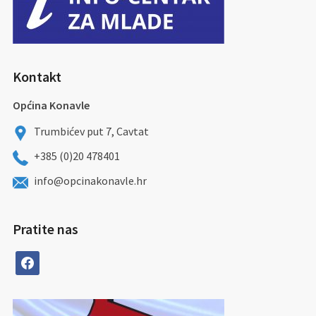
Kontakt
Općina Konavle
Trumbićev put 7, Cavtat
+385 (0)20 478401
info@opcinakonavle.hr
Pratite nas
facebook