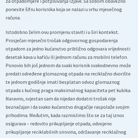
za otpadomjere i potpisivanja Izjave. Sa sobom obavezno
ponesite šifru korisnika koja se nalazi u vrhu mjesečnog
računa.
Istodobno želim ovu promjenu staviti i u širi kontekst.
Prosječan mjesečni trošak odgovornog gospodarenja
otpadom za jedno kućanstvo približno odgovara vrijednosti
desetak kava u kafiću ili jednom računu za mobilni telefon.
Ponovio bih još jednom da svaki korisnik svakodnevno može
predati određene glomaznog otpada na reciklažno dvorište
te jednom godišnje imati besplatan odvoz glomaznog
otpada s kućnog praga maksimalnog kapaciteta pet kubika.
Naravno, svjestan sam da nijedan dodatni trošak nije
beznačajan i da svako kućanstvo drugačije raspolaže svojim
prihodima. Međutim, kada razmislimo što se za taj iznos
osigurava – redovito prikupljanje otpada, odvojeno
prikupljanje reciklabilnih sirovina, održavanje reciklažnog