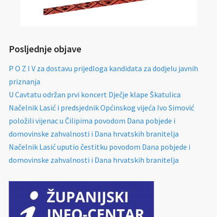
Posljednje objave
P O Z I V za dostavu prijedloga kandidata za dodjelu javnih
priznanja
U Cavtatu održan prvi koncert Dječje klape Škatulica
Načelnik Lasić i predsjednik Općinskog vijeća Ivo Simović
položili vijenac u Čilipima povodom Dana pobjede i
domovinske zahvalnosti i Dana hrvatskih branitelja
Načelnik Lasić uputio čestitku povodom Dana pobjede i
domovinske zahvalnosti i Dana hrvatskih branitelja