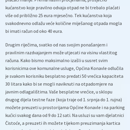
kućanstvo koje pravilno odvaja otpad ne bi trebalo plaćati
više od približno 25 eura mjesečno. Tek kućanstva koja
svakodnevno odlažu veće količine miješanog otpada mogla
bi imati račun od oko 40 eura.
Drugim riječima, svatko od nas svojim ponašanjem i
pravilnim razdvajanjem može utjecati na visinu vlastitog
računa. Kako bismo maksimalno izašli u susret svim
korisnicima ove komunalne usluge, Općina Konavle odlučila
je svakom korisniku besplatno predati 50 vrećica kapaciteta
30 litara kako bi se mogli naviknuti na otpadomjere na
javnim odlagalištima. Vaše besplatne vrećice, u sklopu
drugog dijela testne faze (koja traje od 1. srpnja do 1. rujna)
možete preuzeti u prostorijama Općine Konavle i na parking
kućici svakog dana od 9 do 12 sati. Na usluzi su vam djelatnici
Čistoće, a preuzeti ih možete tijekom preuzimanja kartica