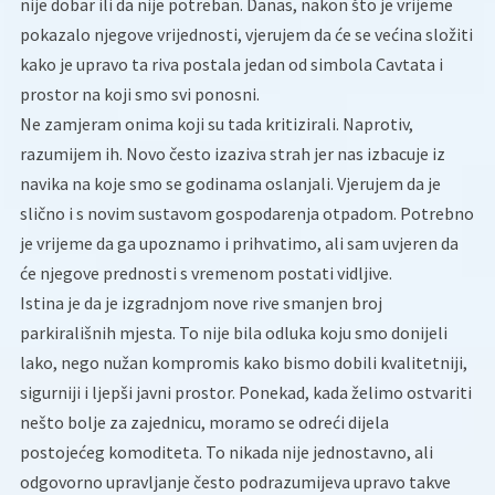
nije dobar ili da nije potreban. Danas, nakon što je vrijeme
pokazalo njegove vrijednosti, vjerujem da će se većina složiti
kako je upravo ta riva postala jedan od simbola Cavtata i
prostor na koji smo svi ponosni.
Ne zamjeram onima koji su tada kritizirali. Naprotiv,
razumijem ih. Novo često izaziva strah jer nas izbacuje iz
navika na koje smo se godinama oslanjali. Vjerujem da je
slično i s novim sustavom gospodarenja otpadom. Potrebno
je vrijeme da ga upoznamo i prihvatimo, ali sam uvjeren da
će njegove prednosti s vremenom postati vidljive.
Istina je da je izgradnjom nove rive smanjen broj
parkirališnih mjesta. To nije bila odluka koju smo donijeli
lako, nego nužan kompromis kako bismo dobili kvalitetniji,
sigurniji i ljepši javni prostor. Ponekad, kada želimo ostvariti
nešto bolje za zajednicu, moramo se odreći dijela
postojećeg komoditeta. To nikada nije jednostavno, ali
odgovorno upravljanje često podrazumijeva upravo takve