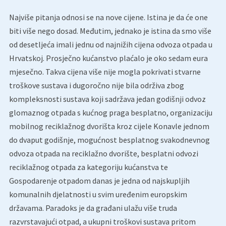
Najviše pitanja odnosi se na nove cijene. Istina je da će one
biti više nego dosad. Međutim, jednako je istina da smo više
od desetljeća imali jednu od najnižih cijena odvoza otpada u
Hrvatskoj. Prosječno kućanstvo plaćalo je oko sedam eura
mjesečno. Takva cijena više nije mogla pokrivati stvarne
troškove sustava i dugoročno nije bila održiva zbog
kompleksnosti sustava koji sadržava jedan godišnji odvoz
glomaznog otpada s kućnog praga besplatno, organizaciju
mobilnog reciklažnog dvorišta kroz cijele Konavle jednom
do dvaput godišnje, mogućnost besplatnog svakodnevnog
odvoza otpada na reciklažno dvorište, besplatni odvozi
reciklažnog otpada za kategoriju kućanstva te
Gospodarenje otpadom danas je jedna od najskupljih
komunalnih djelatnosti u svim uređenim europskim
državama. Paradoks je da građani ulažu više truda
razvrstavajući otpad, a ukupni troškovi sustava pritom