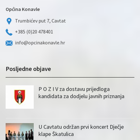
Općina Konavle
Trumbićev put 7, Cavtat
+385 (0)20 478401
info@opcinakonavle.hr
Posljedne objave
P O Z I V za dostavu prijedloga
kandidata za dodjelu javnih priznanja
U Cavtatu održan prvi koncert Dječje
klape Škatulica