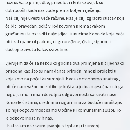
nužne. Vaše primjedbe, prijedlozi i kritike uvijek su
dobrodošli kada nas vode prema boljem rješenju.
Naš cilj nije uvesti veće račune. Naš je cilj izgraditi sustav koji
će biti pravedan, održiv i odgovoran prema svakom
građaninu te ostaviti našoj djeci i unucima Konavle koje neće
biti zatrpane otpadom, nego uređene, čiste, sigurne i
dostojne života kakav svi želimo.
Vjerujem da će za nekoliko godina ova promjena biti jednako
prirodna kao što su nam danas prirodni mnogi projekti u
koje smo na početku sumnjali. Kada se osvrnemo unatrag,
bit će nam važno ne koliko je koštala jedna mjesečna usluga,
nego jesmo li imali dovoljno odgovornosti sačuvati naše
Konavle čistima, urednima i sigurnima za buduće naraštaje.
To nije odgovornost samo Općine ili komunalnih službi. To
je odgovornost svih nas.
Hvala vam na razumijevanju, strpljenju i suradnji.