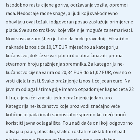
Istodobno rastu cijene goriva, održavanja vozila, opreme i
rada. Nedostaje radne snage, a ljudi koji svakodnevno
obavljaju ovaj težak i odgovoran posao zaslužuju primjerene
plaće. Sve su to troškovi koje više nije moguće zanemarivati.
Novi sustav zamišljen je tako da bude pravedniji. Fiksni dio
naknade iznosit će 10,17 EUR mjesečno za kategoriju
kućanstvo, dok će se varijabilni dio obračunavati prema
stvarnom broju pražnjenja spremnika. Za kategoriju ne-
kućanstvo cijena varira od 20,34 EUR do 61,02 EUR, ovisno o
vrsti djelatnosti. Svako pražnjenje iznosit će jedan euro. Na
javnim odlagalištima gdje imamo otpadomjer kapaciteta 22
litra, cijena će iznositi jedno pražnjenje jedan euro.
Kategorija ne-kućanstvo koje prozivodi značajno veće
količine otpada imati samostalne spremnike i neće moći
koristiti javna odlagališta. To znači da će oni koji odgovorno
odvajaju papir, plastiku, staklo i ostali reciklabilni otpad
plaćati manje. Prema našim procjenama, prosječno