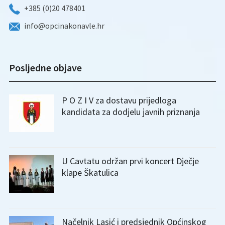
+385 (0)20 478401
info@opcinakonavle.hr
Posljedne objave
P O Z I V za dostavu prijedloga
kandidata za dodjelu javnih priznanja
U Cavtatu održan prvi koncert Dječje
klape Škatulica
Načelnik Lasić i predsjednik Općinskog