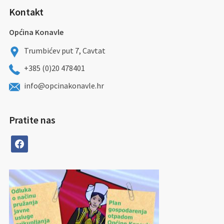
Kontakt
Općina Konavle
Trumbićev put 7, Cavtat
+385 (0)20 478401
info@opcinakonavle.hr
Pratite nas
facebook