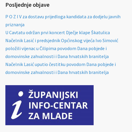
Posljednje objave
P O Z I V za dostavu prijedloga kandidata za dodjelu javnih
priznanja
U Cavtatu održan prvi koncert Dječje klape Škatulica
Načelnik Lasić i predsjednik Općinskog vijeća Ivo Simović
položili vijenac u Čilipima povodom Dana pobjede i
domovinske zahvalnosti i Dana hrvatskih branitelja
Načelnik Lasić uputio čestitku povodom Dana pobjede i
domovinske zahvalnosti i Dana hrvatskih branitelja