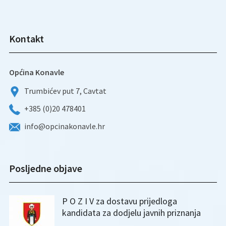
Kontakt
Općina Konavle
Trumbićev put 7, Cavtat
+385 (0)20 478401
info@opcinakonavle.hr
Posljedne objave
P O Z I V za dostavu prijedloga
kandidata za dodjelu javnih priznanja