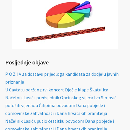
Posljednje objave
P O Z I V za dostavu prijedloga kandidata za dodjelu javnih
priznanja
U Cavtatu održan prvi koncert Dječje klape Škatulica
Načelnik Lasić i predsjednik Općinskog vijeća Ivo Simović
položili vijenac u Čilipima povodom Dana pobjede i
domovinske zahvalnosti i Dana hrvatskih branitelja
Načelnik Lasić uputio čestitku povodom Dana pobjede i
domovinske zahvalnosti i Dana hrvatskih branitelja