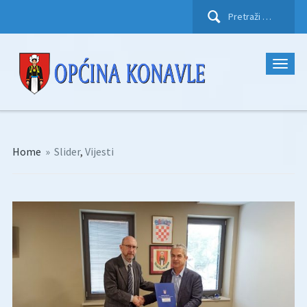
Pretraži:
Home
»
Slider
,
Vijesti