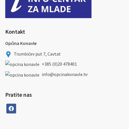
Kontakt
Općina Konavle
Trumbićev put 7, Cavtat
+385 (0)20 478401
info@opcinakonavle.hr
Pratite nas
facebook