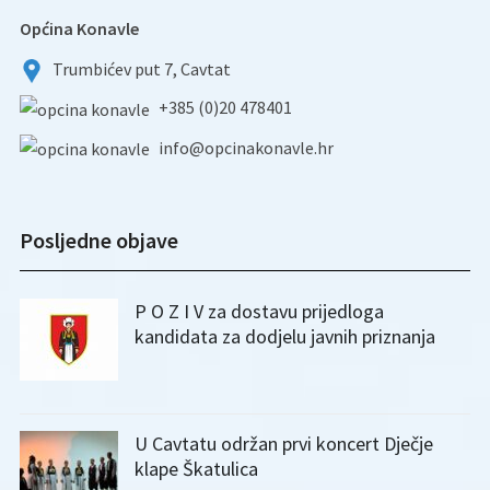
Općina Konavle
Trumbićev put 7, Cavtat
+385 (0)20 478401
info@opcinakonavle.hr
Posljedne objave
P O Z I V za dostavu prijedloga
kandidata za dodjelu javnih priznanja
U Cavtatu održan prvi koncert Dječje
klape Škatulica