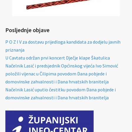
Posljednje objave
P O Z I V za dostavu prijedloga kandidata za dodjelu javnih
priznanja
U Cavtatu održan prvi koncert Dječje klape Škatulica
Načelnik Lasić i predsjednik Općinskog vijeća Ivo Simović
položili vijenac u Čilipima povodom Dana pobjede i
domovinske zahvalnosti i Dana hrvatskih branitelja
Načelnik Lasić uputio čestitku povodom Dana pobjede i
domovinske zahvalnosti i Dana hrvatskih branitelja