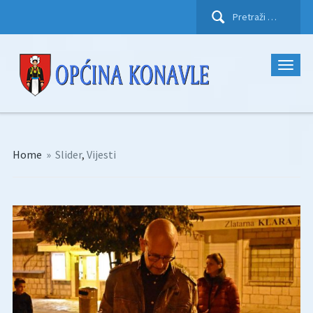
Pretraži:
Home
»
Slider
,
Vijesti