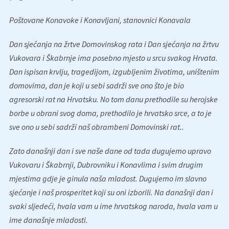
Poštovane Konavoke i Konavljani, stanovnici Konavala
Dan sjećanja na žrtve Domovinskog rata i Dan sjećanja na žrtvu
Vukovara i Škabrnje ima posebno mjesto u srcu svakog Hrvata.
Dan ispisan krvlju, tragedijom, izgubljenim životima, uništenim
domovima, dan je koji u sebi sadrži sve ono što je bio
agresorski rat na Hrvatsku. No tom danu prethodile su herojske
borbe u obrani svog doma, prethodilo je hrvatsko srce, a to je
sve ono u sebi sadrži naš obrambeni Domovinski rat..
Zato današnji dan i sve naše dane od tada dugujemo upravo
Vukovaru i Škabrnji, Dubrovniku i Konavlima i svim drugim
mjestima gdje je ginula naša mladost. Dugujemo im slavno
sjećanje i naš prosperitet koji su oni izborili. Na današnji dan i
svaki sljedeći, hvala vam u ime hrvatskog naroda, hvala vam u
ime današnje mladosti.