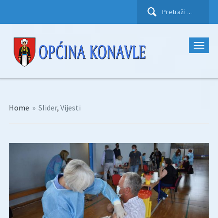
Pretraži:
Home
»
Slider
,
Vijesti