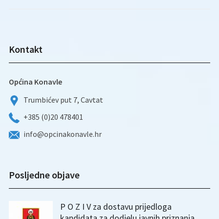
Kontakt
Općina Konavle
Trumbićev put 7, Cavtat
+385 (0)20 478401
info@opcinakonavle.hr
Posljedne objave
P O Z I V za dostavu prijedloga
kandidata za dodjelu javnih priznanja