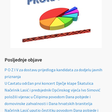
Posljednje objave
P O Z I V za dostavu prijedloga kandidata za dodjelu javnih
priznanja
U Cavtatu održan prvi koncert Dječje klape Škatulica
Načelnik Lasić i predsjednik Općinskog vijeća Ivo Simović
položili vijenac u Čilipima povodom Dana pobjede i
domovinske zahvalnosti i Dana hrvatskih branitelja
Načelnik Lasić uputio čestitku povodom Dana pobjede i