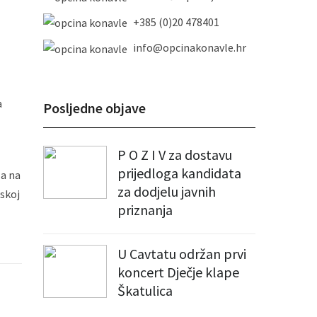
+385 (0)20 478401
info@opcinakonavle.hr
a
Posljedne objave
P O Z I V za dostavu
prijedloga kandidata
 a na
za dodjelu javnih
tskoj
priznanja
U Cavtatu održan prvi
koncert Dječje klape
Škatulica