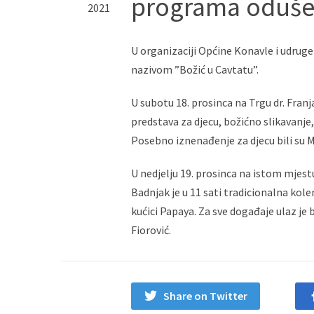
programa odušev
2021
U organizaciji Općine Konavle i udrug
nazivom ”Božić u Cavtatu”.
U subotu 18. prosinca na Trgu dr. Fran
predstava za djecu, božićno slikavanje
Posebno iznenađenje za djecu bili su 
U nedjelju 19. prosinca na istom mjest
Badnjak je u 11 sati tradicionalna kol
kućici Papaya. Za sve događaje ulaz je 
Fiorović.
Share on Twitter