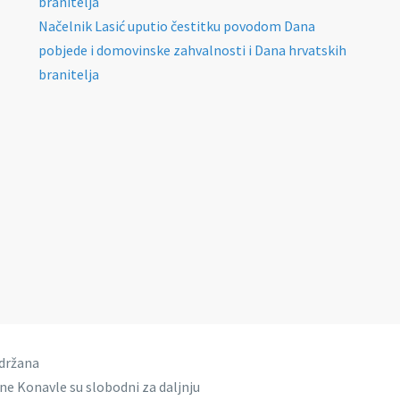
branitelja
Načelnik Lasić uputio čestitku povodom Dana
pobjede i domovinske zahvalnosti i Dana hrvatskih
branitelja
idržana
ine Konavle su slobodni za daljnju