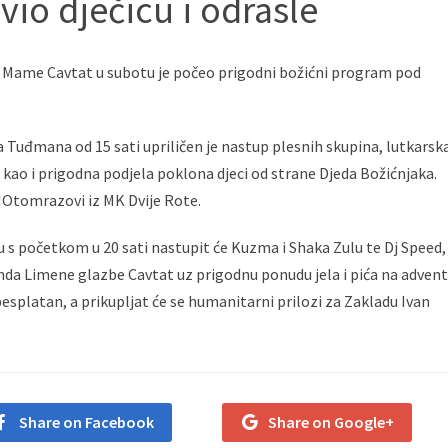
io dječicu i odrasle
e Mame Cavtat u subotu je počeo prigodni božićni program pod
ja Tuđmana od 15 sati upriličen je nastup plesnih skupina, lutkarsk
, kao i prigodna podjela poklona djeci od strane Djeda Božićnjaka.
MOtomrazovi iz MK Dvije Rote.
u s početkom u 20 sati nastupit će Kuzma i Shaka Zulu te Dj Speed,
enda Limene glazbe Cavtat uz prigodnu ponudu jela i pića na adven
besplatan, a prikupljat će se humanitarni prilozi za Zakladu Ivan
Share on Facebook
Share on Google+