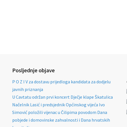
Posljednje objave
P O Z I V za dostavu prijedloga kandidata za dodjelu
javnih priznanja
U Cavtatu održan prvi koncert Dječje klape Škatulica
Načelnik Lasić i predsjednik Općinskog vijeća Ivo
Simović položili vijenac u Čilipima povodom Dana
pobjede i domovinske zahvalnosti i Dana hrvatskih