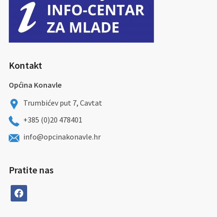
Kontakt
Općina Konavle
Trumbićev put 7, Cavtat
+385 (0)20 478401
info@opcinakonavle.hr
Pratite nas
facebook