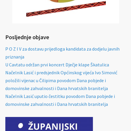
Posljednje objave
P O Z I V za dostavu prijedloga kandidata za dodjelu javnih
priznanja
U Cavtatu održan prvi koncert Dječje klape Škatulica
Načelnik Lasić i predsjednik Općinskog vijeća Ivo Simović
položili vijenac u Čilipima povodom Dana pobjede i
domovinske zahvalnosti i Dana hrvatskih branitelja
Načelnik Lasić uputio čestitku povodom Dana pobjede i
domovinske zahvalnosti i Dana hrvatskih branitelja