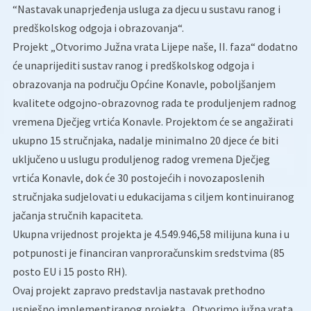
“Nastavak unaprjeđenja usluga za djecu u sustavu ranog i
predškolskog odgoja i obrazovanja“.
Projekt „Otvorimo Južna vrata Lijepe naše, II. faza“ dodatno
će unaprijediti sustav ranog i predškolskog odgoja i
obrazovanja na području Općine Konavle, poboljšanjem
kvalitete odgojno-obrazovnog rada te produljenjem radnog
vremena Dječjeg vrtića Konavle. Projektom će se angažirati
ukupno 15 stručnjaka, nadalje minimalno 20 djece će biti
uključeno u uslugu produljenog radog vremena Dječjeg
vrtića Konavle, dok će 30 postojećih i novozaposlenih
stručnjaka sudjelovati u edukacijama s ciljem kontinuiranog
jačanja stručnih kapaciteta.
Ukupna vrijednost projekta je 4.549.946,58 milijuna kuna i u
potpunosti je financiran vanproračunskim sredstvima (85
posto EU i 15 posto RH).
Ovaj projekt zapravo predstavlja nastavak prethodno
uspješno implementiranog projekta „Otvorimo južna vrata