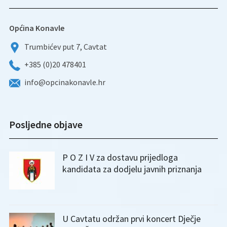
Općina Konavle
Trumbićev put 7, Cavtat
+385 (0)20 478401
info@opcinakonavle.hr
Posljedne objave
P O Z I V za dostavu prijedloga
kandidata za dodjelu javnih priznanja
U Cavtatu održan prvi koncert Dječje