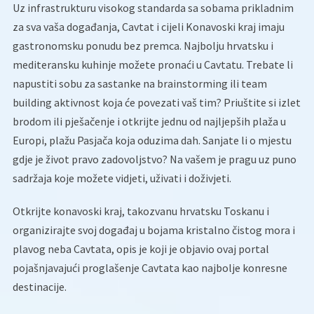
Uz infrastrukturu visokog standarda sa sobama prikladnim
za sva vaša događanja, Cavtat i cijeli Konavoski kraj imaju
gastronomsku ponudu bez premca. Najbolju hrvatsku i
mediteransku kuhinje možete pronaći u Cavtatu. Trebate li
napustiti sobu za sastanke na brainstorming ili team
building aktivnost koja će povezati vaš tim? Priuštite si izlet
brodom ili pješačenje i otkrijte jednu od najljepših plaža u
Europi, plažu Pasjača koja oduzima dah. Sanjate li o mjestu
gdje je život pravo zadovoljstvo? Na vašem je pragu uz puno
sadržaja koje možete vidjeti, uživati i doživjeti.
Otkrijte konavoski kraj, takozvanu hrvatsku Toskanu i
organizirajte svoj događaj u bojama kristalno čistog mora i
plavog neba Cavtata, opis je koji je objavio ovaj portal
pojašnjavajući proglašenje Cavtata kao najbolje konresne
destinacije.