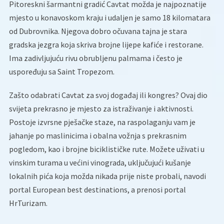
Pitoreskni šarmantni gradić Cavtat možda je najpoznatije
mjesto u konavoskom kraju i udaljen je samo 18 kilomatara
od Dubrovnika. Njegova dobro očuvana tajna je stara
gradska jezgra koja skriva brojne lijepe kafiće i restorane.
Ima zadivljujuću rivu obrubljenu palmama i često je
uspoređuju sa Saint Tropezom.
Zašto odabrati Cavtat za svoj događaj ili kongres? Ovaj dio
svijeta prekrasno je mjesto za istraživanje i aktivnosti.
Postoje izvrsne pješačke staze, na raspolaganju vam je
jahanje po maslinicima i obalna vožnja s prekrasnim
pogledom, kao i brojne biciklističke rute. Možete uživati ​​u
vinskim turama u većini vinograda, uključujući kušanje
lokalnih pića koja možda nikada prije niste probali, navodi
portal European best destinations, a prenosi portal
HrTurizam.