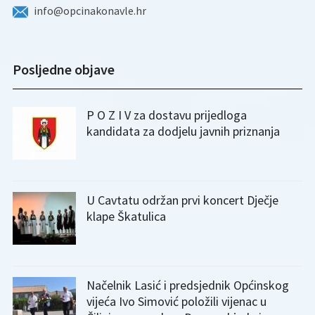
info@opcinakonavle.hr
Posljedne objave
P O Z I V za dostavu prijedloga
kandidata za dodjelu javnih priznanja
U Cavtatu održan prvi koncert Dječje
klape Škatulica
Načelnik Lasić i predsjednik Općinskog
vijeća Ivo Simović položili vijenac u