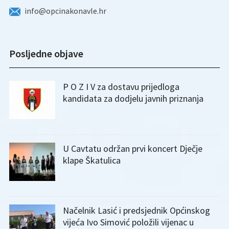
info@opcinakonavle.hr
Posljedne objave
P O Z I V za dostavu prijedloga
kandidata za dodjelu javnih priznanja
U Cavtatu održan prvi koncert Dječje
klape Škatulica
Načelnik Lasić i predsjednik Općinskog
vijeća Ivo Simović položili vijenac u