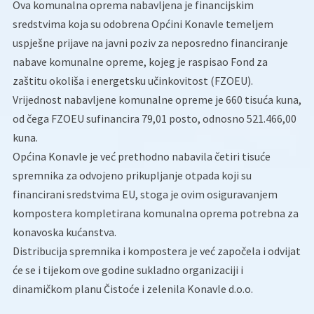
Ova komunalna oprema nabavljena je financijskim
sredstvima koja su odobrena Općini Konavle temeljem
uspješne prijave na javni poziv za neposredno financiranje
nabave komunalne opreme, kojeg je raspisao Fond za
zaštitu okoliša i energetsku učinkovitost (FZOEU).
Vrijednost nabavljene komunalne opreme je 660 tisuća kuna,
od čega FZOEU sufinancira 79,01 posto, odnosno 521.466,00
kuna.
Općina Konavle je već prethodno nabavila četiri tisuće
spremnika za odvojeno prikupljanje otpada koji su
financirani sredstvima EU, stoga je ovim osiguravanjem
kompostera kompletirana komunalna oprema potrebna za
konavoska kućanstva.
Distribucija spremnika i kompostera je već započela i odvijat
će se i tijekom ove godine sukladno organizaciji i
dinamičkom planu Čistoće i zelenila Konavle d.o.o.