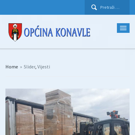
Pretraži:
Home
»
Slider
,
Vijesti