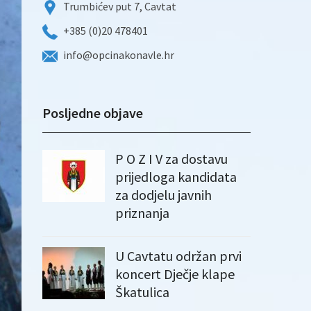
Trumbićev put 7, Cavtat
+385 (0)20 478401
info@opcinakonavle.hr
Posljedne objave
P O Z I V za dostavu
prijedloga kandidata
za dodjelu javnih
priznanja
U Cavtatu održan prvi
koncert Dječje klape
Škatulica