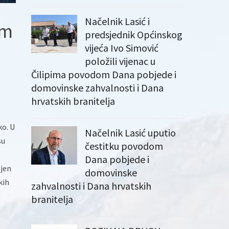
Načelnik Lasić i
im
predsjednik Općinskog
vijeća Ivo Simović
položili vijenac u
Čilipima povodom Dana pobjede i
domovinske zahvalnosti i Dana
hrvatskih branitelja
ko. U
Načelnik Lasić uputio
su
čestitku povodom
Dana pobjede i
ljen
domovinske
kih
zahvalnosti i Dana hrvatskih
branitelja