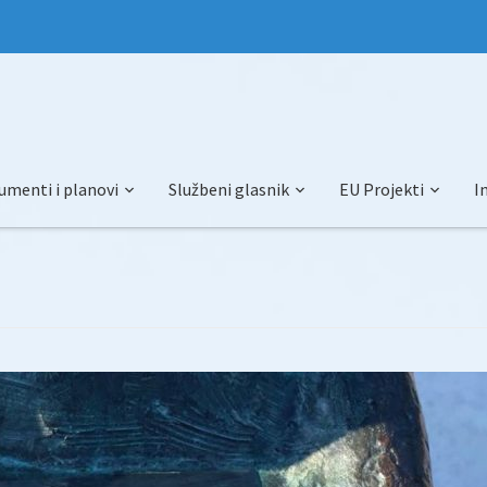
umenti i planovi
Službeni glasnik
EU Projekti
I