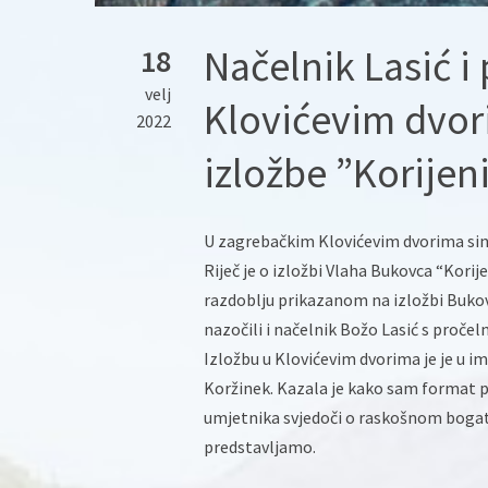
Načelnik Lasić i
18
velj
Klovićevim dvor
2022
izložbe ”Korijeni 
U zagrebačkim Klovićevim dvorima sinoć
Riječ je o izložbi Vlaha Bukovca “Korij
razdoblju prikazanom na izložbi Bukova
nazočili i načelnik Božo Lasić s proč
Izložbu u Klovićevim dvorima je je u i
Koržinek. Kazala je kako sam format pr
umjetnika svjedoči o raskošnom bogats
predstavljamo.