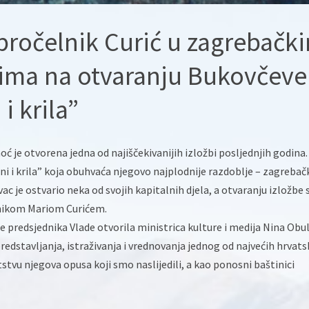
 pročelnik Curić u zagrebačk
ima na otvaranju Bukovčeve
i krila”
 je otvorena jedna od najiščekivanijih izložbi posljednjih godina.
eni i krila” koja obuhvaća njegovo najplodnije razdoblje – zagrebač
c je ostvario neka od svojih kapitalnih djela, a otvaranju izložbe 
elnikom Mariom Curićem.
me predsjednika Vlade otvorila ministrica kulture i medija Nina Obu
edstavljanja, istraživanja i vrednovanja jednog od najvećih hrvats
tvu njegova opusa koji smo naslijedili, a kao ponosni baštinici