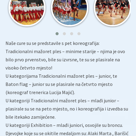
Naše cure su se predstavile s pet koreografija:
Tradicionalni mažoret ples – minime starije – njima je ovo
bilo prvo prvenstvo, bile su izvrsne, te su se plasirale na
visoko četvrto mjesto!
U kategorijama Tradicionalni mažoret ples – junior, te
Baton flag – junior su se plasirale na četvrto mjesto
(koreograf trenerica Lucija Majić).
U kategoriji Tradicionalni mažoret ples – mlađi junior –
plasirale su se na peto mjesto, no i koreografija i izvedba su
bile itekako zamijećene.
U kategoriji Exhibition – mlađi juniori, osvojile su broncu.
Djevojke koje su se okitile medaljom su: Alaki Marta , Barišić