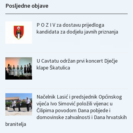
Posljedne objave
P O Z I V za dostavu prijedloga
kandidata za dodjelu javnih priznanja
U Cavtatu održan prvi koncert Dječje
klape Škatulica
Načelnik Lasić i predsjednik Općinskog
vijeća Ivo Simović položili vijenac u
Čilipima povodom Dana pobjede i
domovinske zahvalnosti i Dana hrvatskih
branitelja