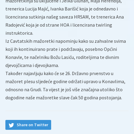
mažoretkinja su uključene i Jelka Gluhan, Maja Herendija,
trenerica Lucija Majić, Ivanka Barišić koja je odnedavno i
licencirana sutkinja našeg saveza HRSAM, te trenerica Ana
Radojević koja je od strane HOA i licencirana twirling
instruktorica.
Iz Cavtatskih mažoretki napominju kako su zahvalne svima
koji ih kontinuirano prate i podržavaju, posebno Općini
Konavle, te načelniku Božu Lasiću, roditeljima te divnim
djevojčicama i djevojkama.
Također najavljuju kako će se 26. Državno prvenstvo u
mažoret plesu sljedeće godine održati upravo u Konavlima,
odnosno na Grudi. Ta vijest je još više značajna utoliko što
dogodine naše mažoretke slave čak 50 godina postojanja.
Share on Twitter