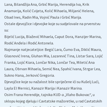
Lana, Bilandžija Ana, Grbić Marija, Herendija Iva, Krik
Anamarija, Kolić Cvijeta, Kolić Mihaela, Miljanić Helena,
Obad Ines, Radin Mia, Vojnić Paula i Grbić Marija.
Ostale djevojčice i djevojke koje su sudjelovale na prvenstvu
su:
Bijelić Lucija, Blažević Mihaela, Caput Dora, Hanzijer Marina,
Rodić Anđela i Rodić Antonela.
Najmanje natjecateljice: Begić Lara, Ćumo Eva, Diklić Maura,
Glasnović Irena, Gluhan Mia, Lazarević Tina, Listar Sara, Lojić
Franka, Lojić Kiara, Lončar Nika, Lončar Tea, Miletić Ana
Laura, Obrvan Mihaela, Semić Nea, Spahić Ivana, Strgar Lea,
Sukno Hana, Jerković Gregoria.
Djevojčice koje su nažalost bile spriječene ići su Kušelj Lući,
Layla El Mernici, Kanazir Marija i Kanazir Marina.
Osim Frana Herendije, tajnika KUD-a „Vlaho Bukovac“, u
sklopu kojeg djeluju i Cavtatske mažoretke, u rad Cavtatskih