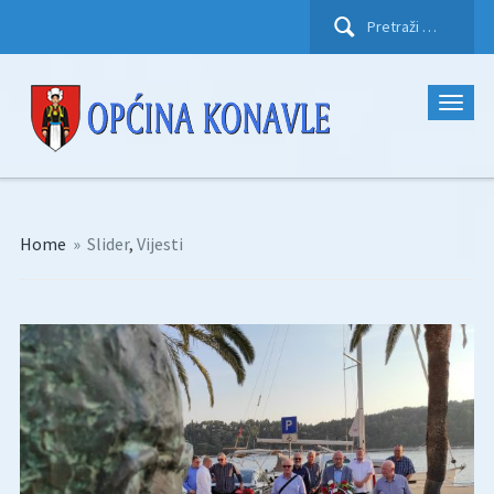
Pretraži:
Home
»
Slider
,
Vijesti