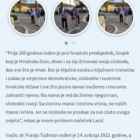
“Prije 100 godina rođen je prvi hrvatski predsjednik, čovjek
koji je Hrvatsku živio, disao i za nju žrtvovao svoju slobodu,
dao sve što je imao. Bio je ključna osoba u ključnom trenutku
i zadao je smjernice demokratske, slobodne i suverene
hrvatske države i sve što jesmo danas možemo i moramo
zahvaliti njemu. Na nama je red da živimo njegov san,
slobodni i svoji. Sa stotinu mana i stotinu vrlina, no naših
mana i vrlina. Jer se sloboda ne prodaje za svo zlato ovoga
svijeta”, rekao je ovom prilikom načelnik Lasić.
Inače, dr. Franjo Tuđman rođen je 14. svibnja 1922. godine, a