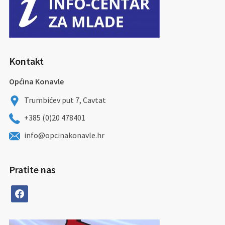
Kontakt
Općina Konavle
Trumbićev put 7, Cavtat
+385 (0)20 478401
info@opcinakonavle.hr
Pratite nas
facebook