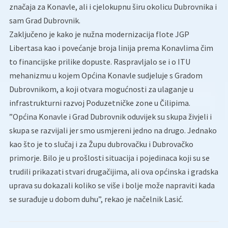
značaja za Konavle, ali i cjelokupnu širu okolicu Dubrovnika i
sam Grad Dubrovnik.
Zaključeno je kako je nužna modernizacija flote JGP
Libertasa kao i povećanje broja linija prema Konavlima čim
to financijske prilike dopuste. Raspravljalo se i o ITU
mehanizmu u kojem Općina Konavle sudjeluje s Gradom
Dubrovnikom, a koji otvara mogućnosti za ulaganje u
infrastrukturni razvoj Poduzetničke zone u Čilipima.
”Općina Konavle i Grad Dubrovnik oduvijek su skupa živjeli i
skupa se razvijali jer smo usmjereni jedno na drugo. Jednako
kao što je to slučaj i za Župu dubrovačku i Dubrovačko
primorje. Bilo je u prošlosti situacija i pojedinaca koji su se
trudili prikazati stvari drugačijima, ali ova općinska i gradska
uprava su dokazali koliko se više i bolje može napraviti kada
se surađuje u dobom duhu”, rekao je načelnik Lasić.