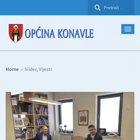
Pretraži:
Home
»
Slider
,
Vijesti