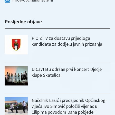
info@opcinakonavle.hr
Posljedne objave
P O Z I V za dostavu prijedloga
kandidata za dodjelu javnih priznanja
U Cavtatu održan prvi koncert Dječje
klape Škatulica
Načelnik Lasić i predsjednik Općinskog
vijeća Ivo Simović položili vijenac u
Čilipima povodom Dana pobjede i