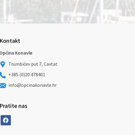
Kontakt
Općina Konavle
Trumbićev put 7, Cavtat
+385 (0)20 478401
info@opcinakonavle.hr
Pratite nas
facebook