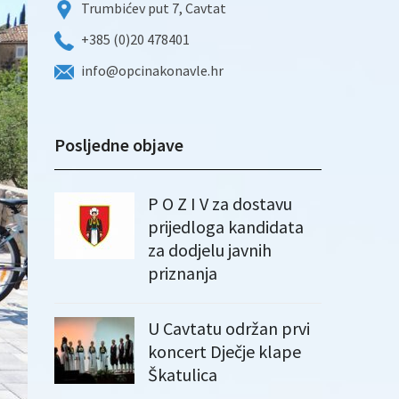
Trumbićev put 7, Cavtat
+385 (0)20 478401
info@opcinakonavle.hr
Posljedne objave
P O Z I V za dostavu
prijedloga kandidata
za dodjelu javnih
priznanja
U Cavtatu održan prvi
koncert Dječje klape
Škatulica