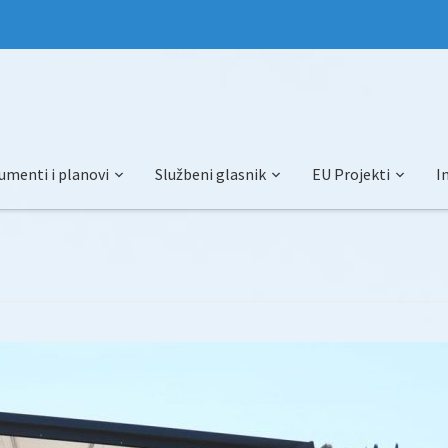
umenti i planovi
Službeni glasnik
EU Projekti
I