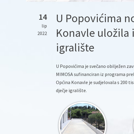
U Popovićima no
14
lip
Konavle uložila 
2022
igralište
U Popovićima je svečano obilježen završ
MIMOSA sufinanciran iz programa preko
Općina Konavle je sudjelovala s 200 ti
dječje igralište.