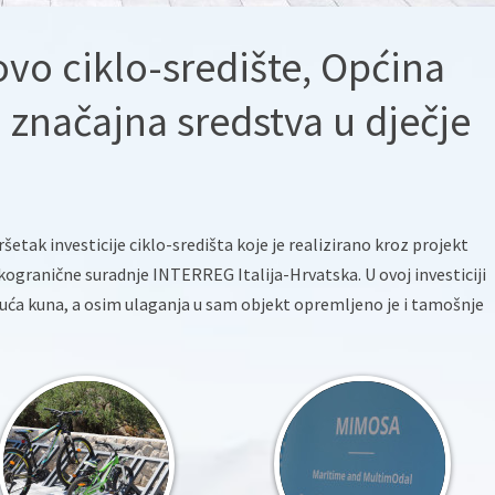
vo ciklo-središte, Općina
i značajna sredstva u dječje
etak investicije ciklo-središta koje je realizirano kroz projekt
granične suradnje INTERREG Italija-Hrvatska. U ovoj investiciji
suća kuna, a osim ulaganja u sam objekt opremljeno je i tamošnje