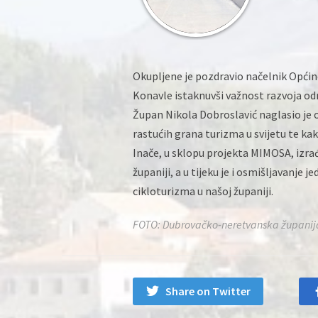
Okupljene je pozdravio načelnik Općine
Konavle istaknuvši važnost razvoja odr
Župan Nikola Dobroslavić naglasio je
rastućih grana turizma u svijetu te kako
Inače, u sklopu projekta MIMOSA, izra
županiji, a u tijeku je i osmišljavanje 
cikloturizma u našoj županiji.
FOTO: Dubrovačko-neretvanska županij
Share on Twitter