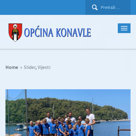
Pretraži:
Home
»
Slider
,
Vijesti