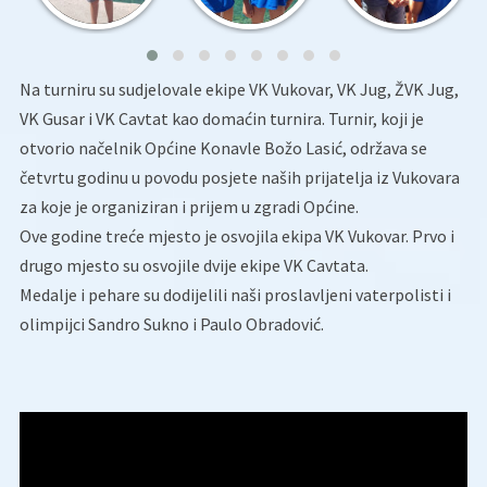
Na turniru su sudjelovale ekipe VK Vukovar, VK Jug, ŽVK Jug,
VK Gusar i VK Cavtat kao domaćin turnira. Turnir, koji je
otvorio načelnik Općine Konavle Božo Lasić, održava se
četvrtu godinu u povodu posjete naših prijatelja iz Vukovara
za koje je organiziran i prijem u zgradi Općine.
Ove godine treće mjesto je osvojila ekipa VK Vukovar. Prvo i
drugo mjesto su osvojile dvije ekipe VK Cavtata.
Medalje i pehare su dodijelili naši proslavljeni vaterpolisti i
olimpijci Sandro Sukno i Paulo Obradović.