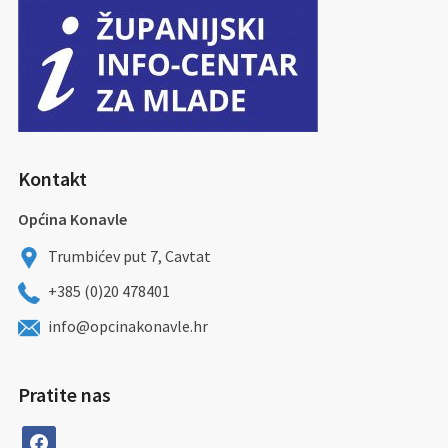
Kontakt
Općina Konavle
Trumbićev put 7, Cavtat
+385 (0)20 478401
info@opcinakonavle.hr
Pratite nas
facebook