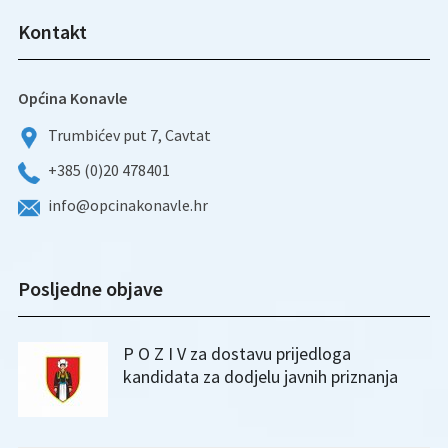
Kontakt
Općina Konavle
Trumbićev put 7, Cavtat
+385 (0)20 478401
info@opcinakonavle.hr
Posljedne objave
P O Z I V za dostavu prijedloga
kandidata za dodjelu javnih priznanja