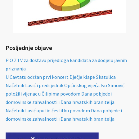
Posljednje objave
P O Z I V za dostavu prijedloga kandidata za dodjelu javnih
priznanja
U Cavtatu održan prvi koncert Dječje klape Škatulica
Načelnik Lasić i predsjednik Općinskog vijeća Ivo Simović
položili vijenac u Čilipima povodom Dana pobjede i
domovinske zahvalnosti i Dana hrvatskih branitelja
Načelnik Lasić uputio čestitku povodom Dana pobjede i
domovinske zahvalnosti i Dana hrvatskih branitelja