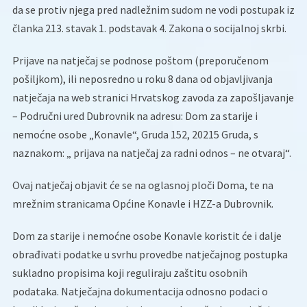
da se protiv njega pred nadležnim sudom ne vodi postupak iz
članka 213. stavak 1. podstavak 4. Zakona o socijalnoj skrbi.
Prijave na natječaj se podnose poštom (preporučenom
pošiljkom), ili neposredno u roku 8 dana od objavljivanja
natječaja na web stranici Hrvatskog zavoda za zapošljavanje
– Područni ured Dubrovnik na adresu: Dom za starije i
nemoćne osobe „Konavle“, Gruda 152, 20215 Gruda, s
naznakom: „ prijava na natječaj za radni odnos – ne otvaraj“.
Ovaj natječaj objavit će se na oglasnoj ploči Doma, te na
mrežnim stranicama Općine Konavle i HZZ-a Dubrovnik.
Dom za starije i nemoćne osobe Konavle koristit će i dalje
obrađivati podatke u svrhu provedbe natječajnog postupka
sukladno propisima koji reguliraju zaštitu osobnih
podataka. Natječajna dokumentacija odnosno podaci o