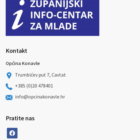
Kontakt
Općina Konavle
Trumbićev put 7, Cavtat
+385 (0)20 478401
info@opcinakonavle.hr
Pratite nas
facebook