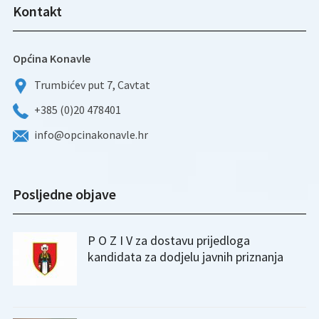
Kontakt
Općina Konavle
Trumbićev put 7, Cavtat
+385 (0)20 478401
info@opcinakonavle.hr
Posljedne objave
P O Z I V za dostavu prijedloga
kandidata za dodjelu javnih priznanja