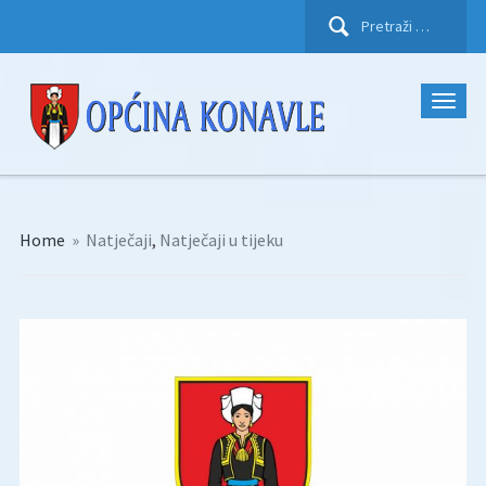
Pretraži:
Home
»
Natječaji
,
Natječaji u tijeku