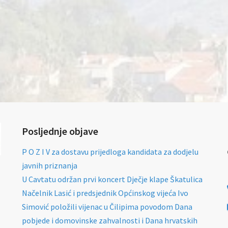
Posljednje objave
P O Z I V za dostavu prijedloga kandidata za dodjelu
javnih priznanja
U Cavtatu održan prvi koncert Dječje klape Škatulica
Načelnik Lasić i predsjednik Općinskog vijeća Ivo
Simović položili vijenac u Čilipima povodom Dana
pobjede i domovinske zahvalnosti i Dana hrvatskih