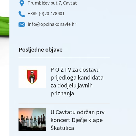
Trumbićev put 7, Cavtat
+385 (0)20 478401
info@opcinakonavle.hr
Posljedne objave
P O Z I V za dostavu
prijedloga kandidata
za dodjelu javnih
priznanja
U Cavtatu održan prvi
koncert Dječje klape
Škatulica