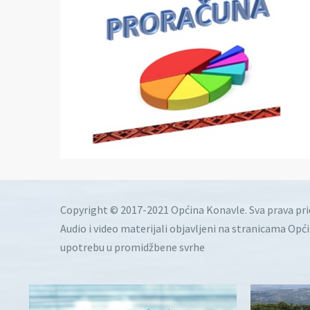
Copyright © 2017-2021 Općina Konavle. Sva prava pr
Audio i video materijali objavljeni na stranicama Opć
upotrebu u promidžbene svrhe