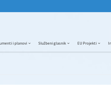
umenti i planovi
Službeni glasnik
EU Projekti
I