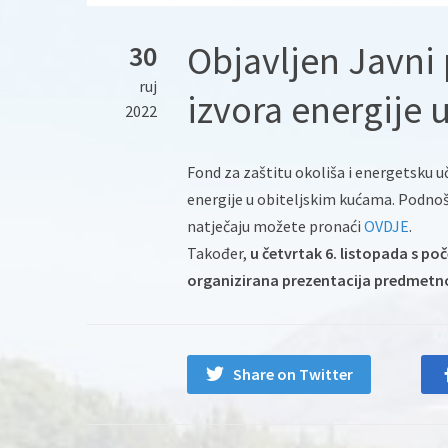
Objavljen Javni 
30
ruj
izvora energije 
2022
Fond za zaštitu okoliša i energetsku uč
energije u obiteljskim kućama. Podnoše
natječaju možete pronaći
OVDJE
.
Također,
u četvrtak 6. listopada s po
organizirana prezentacija predmetn
Share on Twitter