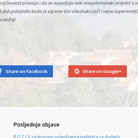
njiževnost prisvaja i da se najavljuju neki megalomanski projekti u n
aš duh pobijedio kada je agresor bio višestruko jači i vojno superiorniji.
u mržnji.
Share on Facebook
Share on Google+
Posljednje objave
P O Z I V za dostavu prijedloga kandidata za dodjelu