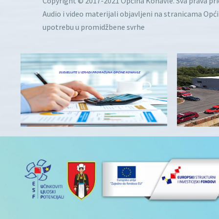
Copyright © 2017-2021 Općina Konavle. Sva prava pr
Audio i video materijali objavljeni na stranicama Opć
upotrebu u promidžbene svrhe