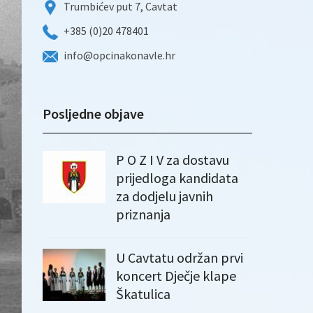
Trumbićev put 7, Cavtat
+385 (0)20 478401
info@opcinakonavle.hr
Posljedne objave
P O Z I V za dostavu
prijedloga kandidata
za dodjelu javnih
priznanja
U Cavtatu održan prvi
koncert Dječje klape
Škatulica