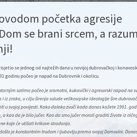
povodom početka agresije
 Dom se brani srcem, a razu
ji!
sjetio se jednog od najtežih dana u novijoj dubrovačkoj i konavos
 31 godinu počeo je napad na Dubrovnik i okolicu.
tarnjim satima počeo je sramotni, kukavički i agresorski napad na s
i iz zraka, u cilju širenja sulude velikosrpske ideologije šire dubrova
mti u svojoj povijesti. Kako daleko zvuči kada danas kažete 1991. god
će, a kao da je bilo jučer. Kao da smo jučer morali graditi živote iz niče
ne koje će utišati krikove stradanja.
, došlo je konstantnim trudom i ljubavlju prema svojoj Domovini. Danas