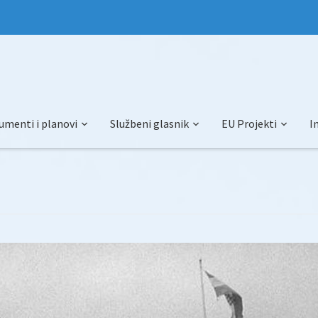
umenti i planovi
Službeni glasnik
EU Projekti
I