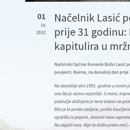
Načelnik Lasić 
01
lis
prije 31 godinu:
2022
kapitulira u mržn
Načelnik Općine Konavle Božo Lasić pri
povijesti. Naime, na današnji dan prije
Na današnji dan 1991. godine u ranim ju
ono što je nama najmilije. S mora, kopna 
područje doživjelo je teror kakav ne pa
Bilo je to prošlo stoljeće, prošlo tisućlje
ognjišta iz pepela, stvarati nove uspome
No uspjeli smo. Nije to došlo preko noći