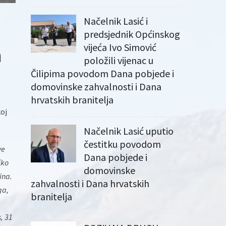
Načelnik Lasić i
predsjednik Općinskog
vijeća Ivo Simović
m
položili vijenac u
Čilipima povodom Dana pobjede i
domovinske zahvalnosti i Dana
hrvatskih branitelja
koj
Načelnik Lasić uputio
čestitku povodom
ve
Dana pobjede i
čko
domovinske
ina.
zahvalnosti i Dana hrvatskih
ga,
branitelja
, 31