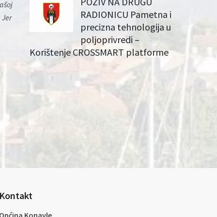
POZIV NA DRUGU
ašoj
RADIONICU Pametna i
 Jer
precizna tehnologija u
poljoprivredi –
Korištenje CROSSMART platforme
Kontakt
Općina Konavle