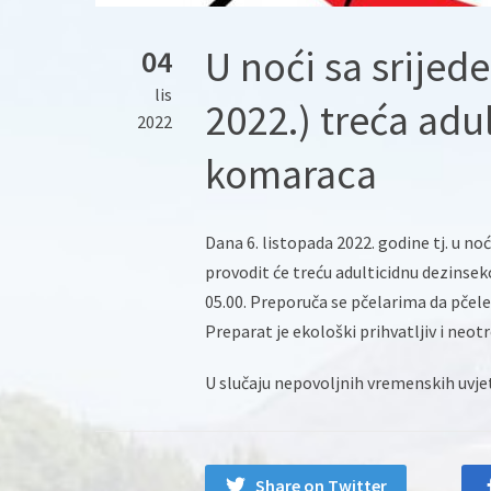
U noći sa srijede
04
lis
2022.) treća adu
2022
komaraca
Dana 6. listopada 2022. godine tj. u n
provodit će treću adulticidnu dezinsek
05.00. Preporuča se pčelarima da pčel
Preparat je ekološki prihvatljiv i neotr
U slučaju nepovoljnih vremenskih uvjeta
Share on Twitter