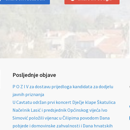
Posljednje objave
P O Z I V za dostavu prijedloga kandidata za dodjelu
javnih priznanja
U Cavtatu održan prvi koncert Dječje klape Škatulica
Načelnik Lasić i predsjednik Općinskog vijeća Ivo
Simović položili vijenac u Čilipima povodom Dana
pobjede i domovinske zahvalnosti i Dana hrvatskih