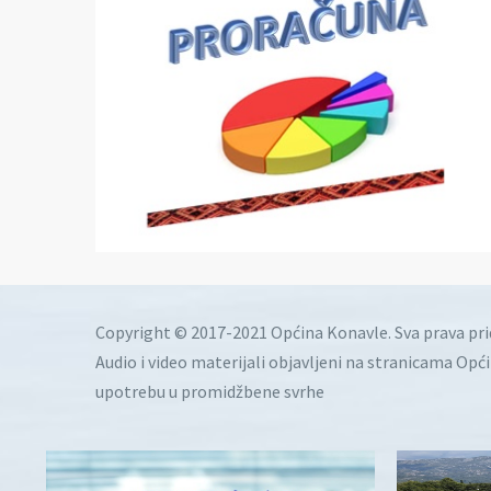
Copyright © 2017-2021 Općina Konavle. Sva prava pr
Audio i video materijali objavljeni na stranicama Opć
upotrebu u promidžbene svrhe