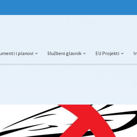
umenti i planovi
Službeni glasnik
EU Projekti
I