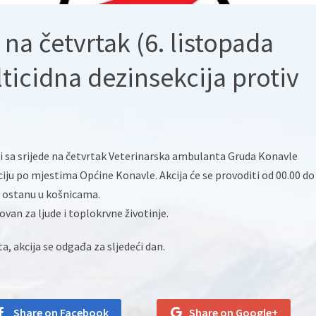
 na četvrtak (6. listopada
lticidna dezinsekcija protiv
oći sa srijede na četvrtak Veterinarska ambulanta Gruda Konavle
ciju po mjestima Općine Konavle. Akcija će se provoditi od 00.00 do
e ostanu u košnicama.
ovan za ljude i toplokrvne životinje.
, akcija se odgađa za sljedeći dan.
Share on Facebook
Share on Google+