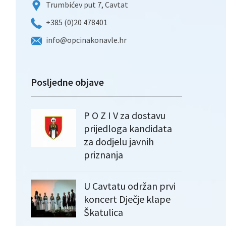
Trumbićev put 7, Cavtat
+385 (0)20 478401
info@opcinakonavle.hr
Posljedne objave
P O Z I V za dostavu
prijedloga kandidata
za dodjelu javnih
priznanja
U Cavtatu održan prvi
koncert Dječje klape
Škatulica