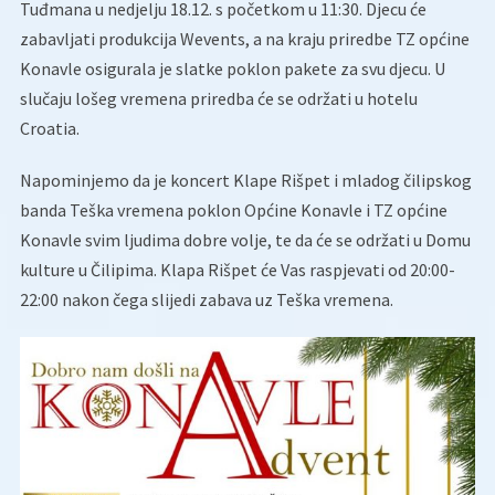
Tuđmana u nedjelju 18.12. s početkom u 11:30. Djecu će
zabavljati produkcija Wevents, a na kraju priredbe TZ općine
Konavle osigurala je slatke poklon pakete za svu djecu. U
slučaju lošeg vremena priredba će se održati u hotelu
Croatia.
Napominjemo da je koncert Klape Rišpet i mladog čilipskog
banda Teška vremena poklon Općine Konavle i TZ općine
Konavle svim ljudima dobre volje, te da će se održati u Domu
kulture u Čilipima. Klapa Rišpet će Vas raspjevati od 20:00-
22:00 nakon čega slijedi zabava uz Teška vremena.