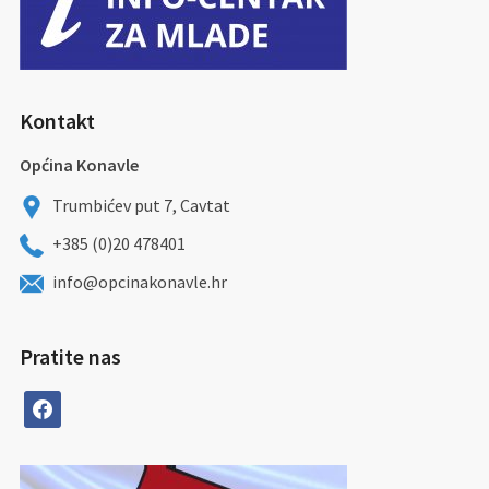
Kontakt
Općina Konavle
Trumbićev put 7, Cavtat
+385 (0)20 478401
info@opcinakonavle.hr
Pratite nas
facebook