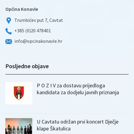
Općina Konavle
Trumbićev put 7, Cavtat
+385 (0)20 478401
info@opcinakonavle.hr
Posljedne objave
P O Z I V za dostavu prijedloga
kandidata za dodjelu javnih priznanja
U Cavtatu održan prvi koncert Dječje
klape Škatulica