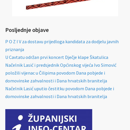
Posljednje objave
P O Z I V za dostavu prijedloga kandidata za dodjelu javnih
priznanja
U Cavtatu održan prvi koncert Dječje klape Škatulica
Načelnik Lasić i predsjednik Općinskog vijeća Ivo Simović
položili vijenac u Čilipima povodom Dana pobjede i
domovinske zahvalnosti i Dana hrvatskih branitelja
Načelnik Lasić uputio čestitku povodom Dana pobjede i
domovinske zahvalnosti i Dana hrvatskih branitelja