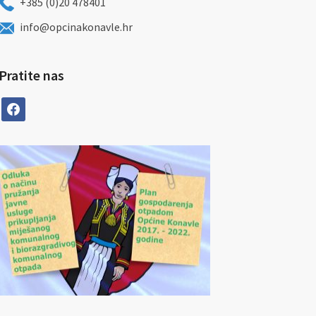
+385 (0)20 478401
info@opcinakonavle.hr
Pratite nas
facebook