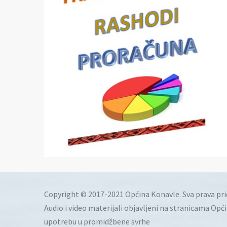
Copyright © 2017-2021 Općina Konavle. Sva prava pr
Audio i video materijali objavljeni na stranicama Opć
upotrebu u promidžbene svrhe