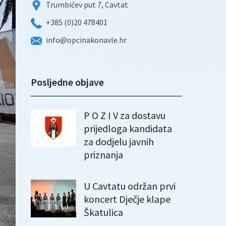
Trumbićev put 7, Cavtat
+385 (0)20 478401
info@opcinakonavle.hr
Posljedne objave
P O Z I V za dostavu
prijedloga kandidata
za dodjelu javnih
priznanja
U Cavtatu održan prvi
koncert Dječje klape
Škatulica