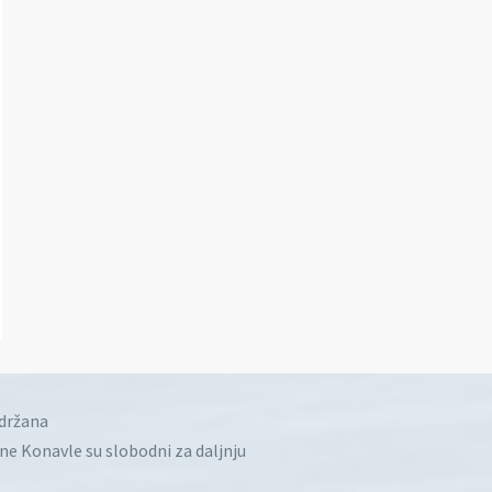
idržana
ine Konavle su slobodni za daljnju