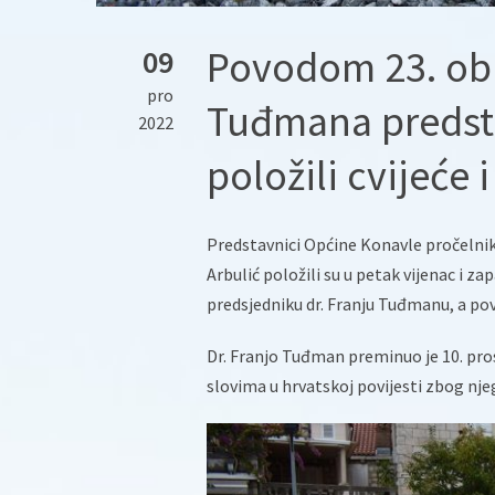
Povodom 23. oblj
09
pro
Tuđmana predst
2022
položili cvijeće 
Predstavnici Općine Konavle pročelnik 
Arbulić položili su u petak vijenac i 
predsjedniku dr. Franju Tuđmanu, a po
Dr. Franjo Tuđman preminuo je 10. pros
slovima u hrvatskoj povijesti zbog nje