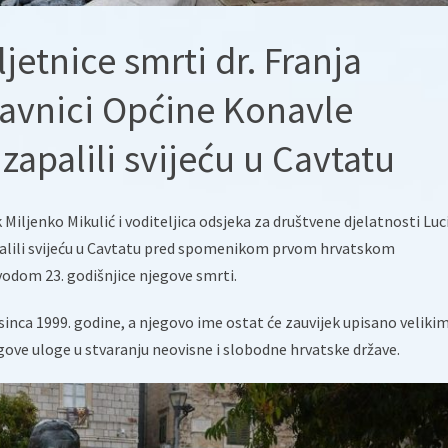
etnice smrti dr. Franja
avnici Općine Konavle
i zapalili svijeću u Cavtatu
Miljenko Mikulić i voditeljica odsjeka za društvene djelatnosti Luc
zapalili svijeću u Cavtatu pred spomenikom prvom hrvatskom
vodom 23. godišnjice njegove smrti.
inca 1999. godine, a njegovo ime ostat će zauvijek upisano veliki
gove uloge u stvaranju neovisne i slobodne hrvatske države.