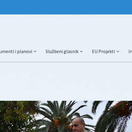
umenti i planovi
Službeni glasnik
EU Projekti
I