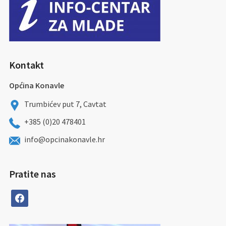
Kontakt
Općina Konavle
Trumbićev put 7, Cavtat
+385 (0)20 478401
info@opcinakonavle.hr
Pratite nas
facebook