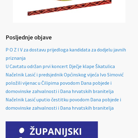
Posljednje objave
P O Z I V za dostavu prijedloga kandidata za dodjelu javnih
priznanja
U Cavtatu održan prvi koncert Dječje klape Škatulica
Načelnik Lasić i predsjednik Općinskog vijeća Ivo Simović
položili vijenac u Čilipima povodom Dana pobjede i
domovinske zahvalnosti i Dana hrvatskih branitelja
Načelnik Lasić uputio čestitku povodom Dana pobjede i
domovinske zahvalnosti i Dana hrvatskih branitelja