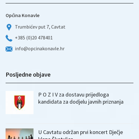
Općina Konavle
Trumbićev put 7, Cavtat
+385 (0)20 478401
info@opcinakonavle.hr
Posljedne objave
P O Z I V za dostavu prijedloga
kandidata za dodjelu javnih priznanja
U Cavtatu održan prvi koncert Dječje