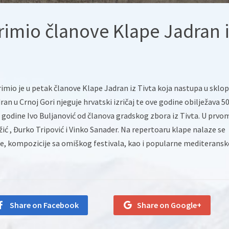
rimio članove Klape Jadran 
imio je u petak članove Klape Jadran iz Tivta koja nastupa u sklo
an u Crnoj Gori njeguje hrvatski izričaj te ove godine obilježava 5
 godine Ivo Buljanović od članova gradskog zbora iz Tivta. U prvo
žić , Đurko Tripović i Vinko Sanader. Na repertoaru klape nalaze se
e, kompozicije sa omiškog festivala, kao i popularne mediteransk
Share on Facebook
Share on Google+