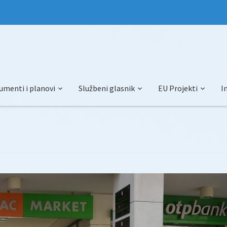
umenti i planovi
Službeni glasnik
EU Projekti
I