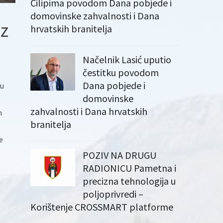
Čilipima povodom Dana pobjede i
domovinske zahvalnosti i Dana
iz
hrvatskih branitelja
Načelnik Lasić uputio
čestitku povodom
Dana pobjede i
pu
domovinske
0
zahvalnosti i Dana hrvatskih
m
branitelja
e
POZIV NA DRUGU
RADIONICU Pametna i
precizna tehnologija u
poljoprivredi –
Korištenje CROSSMART platforme