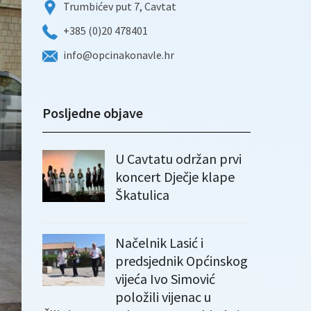
Trumbićev put 7, Cavtat
+385 (0)20 478401
info@opcinakonavle.hr
Posljedne objave
U Cavtatu održan prvi
koncert Dječje klape
Škatulica
Načelnik Lasić i
predsjednik Općinskog
vijeća Ivo Simović
položili vijenac u