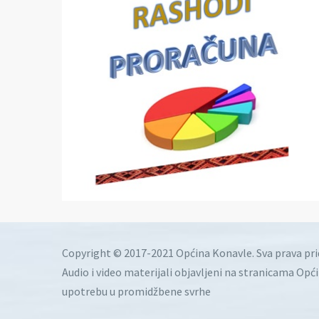
Copyright © 2017-2021 Općina Konavle. Sva prava pr
Audio i video materijali objavljeni na stranicama Opć
upotrebu u promidžbene svrhe