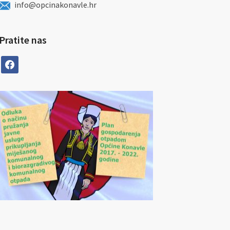
info@opcinakonavle.hr
Pratite nas
facebook