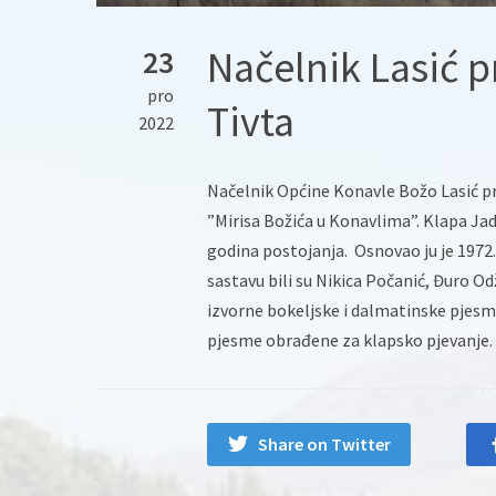
Načelnik Lasić p
23
pro
Tivta
2022
Načelnik Općine Konavle Božo Lasić pr
”Mirisa Božića u Konavlima”. Klapa Jadr
godina postojanja. Osnovao ju je 1972.
sastavu bili su Nikica Počanić, Đuro Od
izvorne bokeljske i dalmatinske pjesm
pjesme obrađene za klapsko pjevanje.
Share on Twitter