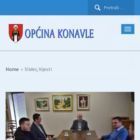
Pretraži:
Home
»
Slider
,
Vijesti