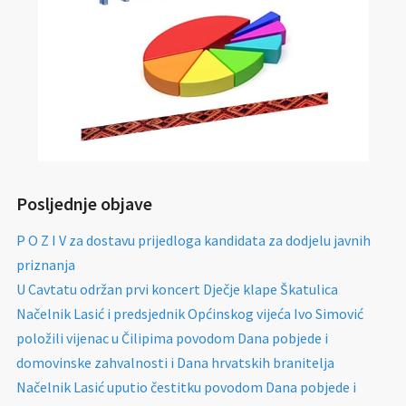
Posljednje objave
P O Z I V za dostavu prijedloga kandidata za dodjelu javnih
priznanja
U Cavtatu održan prvi koncert Dječje klape Škatulica
Načelnik Lasić i predsjednik Općinskog vijeća Ivo Simović
položili vijenac u Čilipima povodom Dana pobjede i
domovinske zahvalnosti i Dana hrvatskih branitelja
Načelnik Lasić uputio čestitku povodom Dana pobjede i