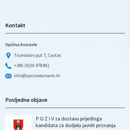
Kontakt
Općina Konavle
Trumbićev put 7, Cavtat
+385 (0)20 478401
info@opcinakonavle.hr
Posljedne objave
P O Z I V za dostavu prijedloga
kandidata za dodjelu javnih priznanja