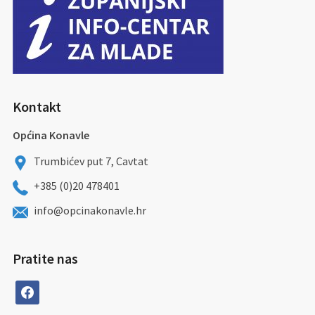
Kontakt
Općina Konavle
Trumbićev put 7, Cavtat
+385 (0)20 478401
info@opcinakonavle.hr
Pratite nas
facebook