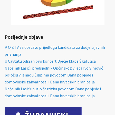
Posljednje objave
P O Z I V za dostavu prijedloga kandidata za dodjelu javnih
priznanja
U Cavtatu održan prvi koncert Dječje klape Škatulica
Načelnik Lasić i predsjednik Općinskog vijeća Ivo Simović
položili vijenac u Čilipima povodom Dana pobjede i
domovinske zahvalnosti i Dana hrvatskih branitelja
Načelnik Lasić uputio čestitku povodom Dana pobjede i
domovinske zahvalnosti i Dana hrvatskih branitelja