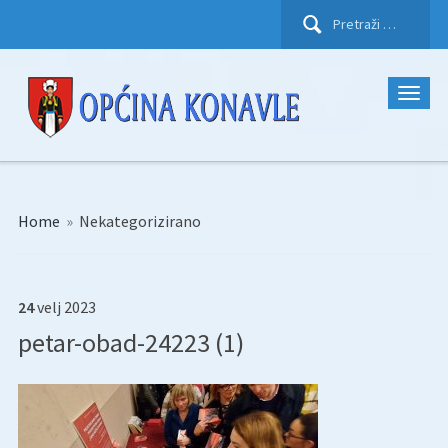
Pretraži:
Home
»
Nekategorizirano
24
velj
2023
petar-obad-24223 (1)