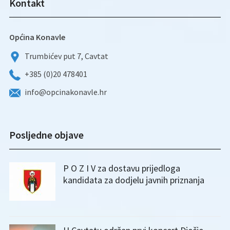
Kontakt
Općina Konavle
Trumbićev put 7, Cavtat
+385 (0)20 478401
info@opcinakonavle.hr
Posljedne objave
P O Z I V za dostavu prijedloga
kandidata za dodjelu javnih priznanja