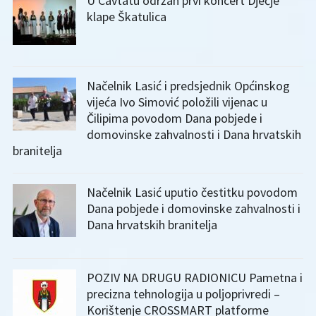
U Cavtatu održan prvi koncert Dječje
klape Škatulica
Načelnik Lasić i predsjednik Općinskog
vijeća Ivo Simović položili vijenac u
Čilipima povodom Dana pobjede i
domovinske zahvalnosti i Dana hrvatskih
branitelja
Načelnik Lasić uputio čestitku povodom
Dana pobjede i domovinske zahvalnosti i
Dana hrvatskih branitelja
POZIV NA DRUGU RADIONICU Pametna i
precizna tehnologija u poljoprivredi –
Korištenje CROSSMART platforme